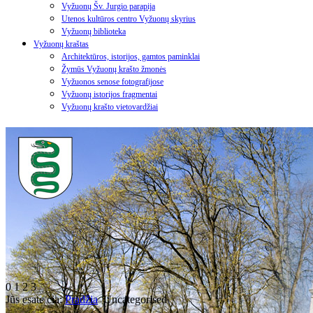
Vyžuonų Šv. Jurgio parapija
Utenos kultūros centro Vyžuonų skyrius
Vyžuonų biblioteka
Vyžuonų kraštas
Architektūros, istorijos, gamtos paminklai
Žymūs Vyžuonų krašto žmonės
Vyžuonos senose fotografijose
Vyžuonų istorijos fragmentai
Vyžuonų krašto vietovardžiai
0
1
2
3
Jūs esate čia:
Pradžia
Uncategorised