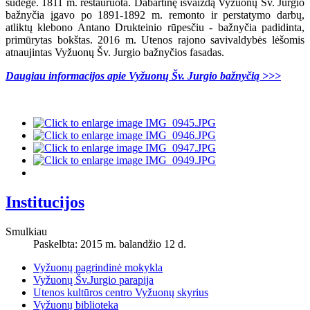
sudegė. 1811 m. restauruota. Dabartinę išvaizdą Vyžuonų Šv. Jurgio
bažnyčia įgavo po 1891-1892 m. remonto ir perstatymo darbų,
atliktų klebono Antano Drukteinio rūpesčiu - bažnyčia padidinta,
primūrytas bokštas. 2016 m. Utenos rajono savivaldybės lėšomis
atnaujintas Vyžuonų Šv. Jurgio bažnyčios fasadas.
Daugiau informacijos apie Vyžuonų Šv. Jurgio bažnyčią >>>
Institucijos
Smulkiau
Paskelbta: 2015 m. balandžio 12 d.
Vyžuonų pagrindinė mokykla
Vyžuonų Šv.Jurgio parapija
Utenos kultūros centro Vyžuonų skyrius
Vyžuonų biblioteka