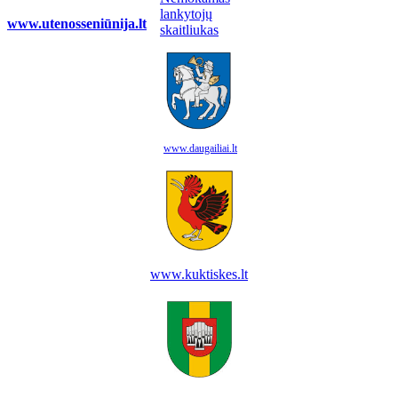
www.utenosseniūnija.lt
www.daugailiai.lt
www.kuktiskes.lt