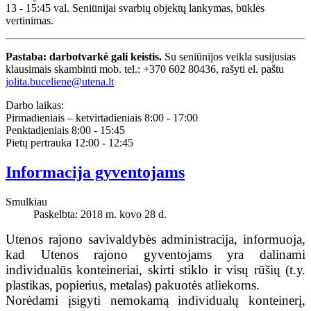
13 - 15:45 val. Seniūnijai svarbių objektų lankymas, būklės
vertinimas.
Pastaba: darbotvarkė gali keistis.
Su seniūnijos veikla susijusias
klausimais skambinti mob. tel.: +370 602 80436, rašyti el. paštu
jolita.buceliene@utena.lt
Darbo laikas:
Pirmadieniais – ketvirtadieniais 8:00 - 17:00
Penktadieniais 8:00 - 15:45
Pietų pertrauka 12:00 - 12:45
Informacija gyventojams
Smulkiau
Paskelbta: 2018 m. kovo 28 d.
Utenos rajono savivaldybės administracija, informuoja,
kad Utenos rajono gyventojams yra dalinami
individualūs konteineriai, skirti stiklo ir visų rūšių
(t.y.
plastikas, popierius, metalas)
pakuotės atliekoms.
Norėdami įsigyti nemokamą individualų konteinerį,