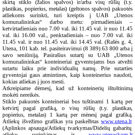
skirtą stiklo (žalios spalvos) ir/arba visų rūšių
(t.y.
plastikas, popierius, metalas) (geltonos spalvos)
pakuotės
atliekoms surinkti, turi kreiptis į UAB „Utenos
komunalininkas“ darbo metu: pirmadieniais –
ketvirtadieniais nuo 7.00 val. iki 11.45 val. ir nuo 11.45
val. iki 16.00 val., penktadieniais – nuo 7.00 val. iki
11.45 val. ir nuo 11.45 val. iki 14.45 val. (Rašės g. 4,
Utena, 101 kab. tel. pasiteiravimui (8 389) 63 800 arba į
savo seniūniją. Pasirašius sutartį su UAB „Utenos
komunalininkas“ konteineriai gyventojams bus atvežti
sutartu laiku prie individualių namų. Prie sutarties
gyventojai gaus atmintines, kaip konteinerius naudoti,
kokias atliekas į juos mesti.
Atkreipiame dėmesį, kad už konteinerių ištuštinimą
mokėti nereikės.
Stiklo pakuotės konteineriai bus tuštinami 1 kartą per
ketvirtį pagal grafiką, o visų rūšių
(t.y. plastikas,
popierius, metalas) 1 kartą per mėnesį pagal grafiką.
Atliekų išvežimo grafikas yra paskelbtas
www.utena.lt
(Aplinkos apsauga/Atliekų tvarkymas/Didelių gabaritų
atliekų surinkimas ir
www.utenoskom.lt