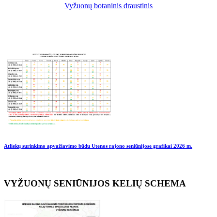
Vyžuonų botaninis draustinis
Atliekų surinkimo apvažiavimo būdu Utenos rajono seniūnijose grafikai
2026 m.
VYŽUONŲ SENIŪNIJOS KELIŲ SCHEMA