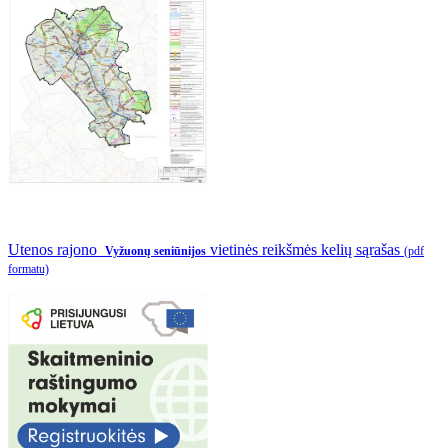
Utenos rajono
vietinės reikšmės kelių sąrašas
Vyžuonų seniūnijos
(pdf
formatu)