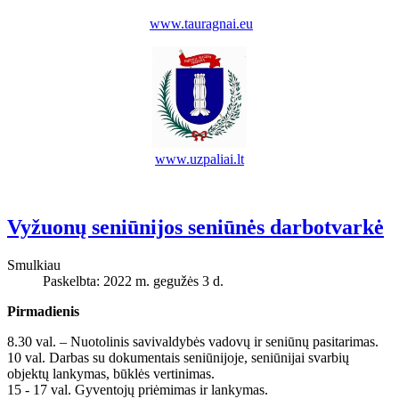
www.tauragnai.eu
www.uzpaliai.lt
Vyžuonų seniūnijos seniūnės darbotvarkė
Smulkiau
Paskelbta: 2022 m. gegužės 3 d.
Pirmadienis
8.30 val. – Nuotolinis savivaldybės vadovų ir seniūnų pasitarimas.
10 val. Darbas su dokumentais seniūnijoje, seniūnijai svarbių
objektų lankymas, būklės vertinimas.
15 - 17 val. Gyventojų priėmimas ir lankymas.