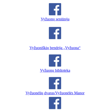
Vyžuonų seniūnija
Vyžuoniškių bendrija „Vyžuona“
Vyžuonų biblioteka
Vyžuonėlių dvaras/Vyžuonėlės Manor