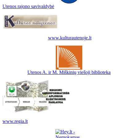
Utenos rajono savivaldybė
www.kulturautenoje.lt
Utenos A. ir M. Miškinių viešoji biblioteka
www.regia.lt