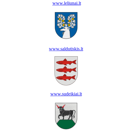
www.leliunai.lt
www.saldutiskis.lt
www.sudeikiai.lt