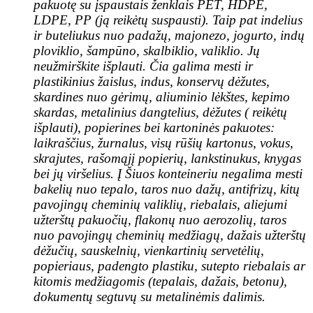
pakuotę su įspaustais ženklais PET, HDPE,
LDPE, PP (ją reikėtų suspausti). Taip pat indelius
ir buteliukus nuo padažų, majonezo, jogurto, indų
ploviklio, šampūno, skalbiklio, valiklio. Jų
neužmirškite išplauti. Čia galima mesti ir
plastikinius žaislus, indus, konservų dėžutes,
skardines nuo gėrimų, aliuminio lėkštes, kepimo
skardas, metalinius dangtelius, dėžutes ( reikėtų
išplauti), popierines bei kartoninės pakuotes:
laikraščius, žurnalus, visų rūšių kartonus, vokus,
skrajutes, rašomąjį popierių, lankstinukus, knygas
bei jų viršelius. Į Šiuos konteineriu negalima mesti
bakelių nuo tepalo, taros nuo dažų, antifrizų, kitų
pavojingų cheminių valiklių, riebalais, aliejumi
užterštų pakuočių, flakonų nuo aerozolių, taros
nuo pavojingų cheminių medžiagų, dažais užterštų
dėžučių, sauskelnių, vienkartinių servetėlių,
popieriaus, padengto plastiku, sutepto riebalais ar
kitomis medžiagomis (tepalais, dažais, betonu),
dokumentų segtuvų su metalinėmis dalimis.