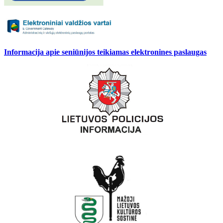
Informacija apie seniūnijos teikiamas elektronines paslaugas