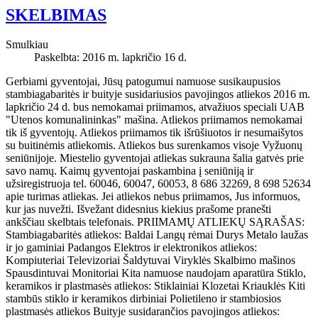
SKELBIMAS
Smulkiau
Paskelbta: 2016 m. lapkričio 16 d.
Gerbiami gyventojai, Jūsų patogumui namuose susikaupusios
stambiagabaritės ir buityje susidariusios pavojingos atliekos 2016 m.
lapkričio 24 d. bus nemokamai priimamos, atvažiuos speciali UAB
"Utenos komunalininkas" mašina. Atliekos priimamos nemokamai
tik iš gyventojų. Atliekos priimamos tik išrūšiuotos ir nesumaišytos
su buitinėmis atliekomis. Atliekos bus surenkamos visoje Vyžuonų
seniūnijoje. Miestelio gyventojai atliekas sukrauna šalia gatvės prie
savo namų. Kaimų gyventojai paskambina į seniūniją ir
užsiregistruoja tel. 60046, 60047, 60053, 8 686 32269, 8 698 52634
apie turimas atliekas. Jei atliekos nebus priimamos, Jus informuos,
kur jas nuvežti. Išvežant didesnius kiekius prašome pranešti
ankščiau skelbtais telefonais. PRIIMAMŲ ATLIEKŲ SĄRAŠAS:
Stambiagabaritės atliekos: Baldai Langų rėmai Durys Metalo laužas
ir jo gaminiai Padangos Elektros ir elektronikos atliekos:
Kompiuteriai Televizoriai Šaldytuvai Viryklės Skalbimo mašinos
Spausdintuvai Monitoriai Kita namuose naudojam aparatūra Stiklo,
keramikos ir plastmasės atliekos: Stiklainiai Klozetai Kriauklės Kiti
stambūs stiklo ir keramikos dirbiniai Polietileno ir stambiosios
plastmasės atliekos Buityje susidarančios pavojingos atliekos: