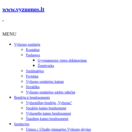
www.vyzuonos.lt
.
MENU
Vyžuonų seniūnija
Kontaktai
Paslaugos
Gyvenamosios vietos deklaravimas
Žemėtvarka
Seniūnaitijos
Projektai
Vyžuonų seniūnijos kaimai
Heraldika
Vyžuonų seniūnijos garbės piliečiai
Bendrija ir bendruomenės
Vyžuoniškių bendrija „Vyžuona“
Sprakšių kaimo benduomenė
Vyžuonėlių kaimo bendruomenė
Šiaudinių kaimo bendruomenė
Institucijos
Utenos r. Užpalių gimnazijos Vyžuonų skyrius