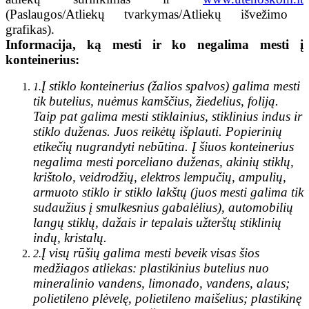
(Paslaugos/Atliekų tvarkymas/Atliekų išvežimo
grafikas).
Informacija, ką mesti ir ko negalima mesti į
konteinerius:
Į stiklo konteinerius (žalios spalvos) galima mesti
1.
tik butelius, nuėmus kamščius, žiedelius, foliją.
Taip pat galima mesti stiklainius, stiklinius indus ir
stiklo duženas. Juos reikėtų išplauti. Popierinių
etikečių nugrandyti nebūtina. Į šiuos konteinerius
negalima mesti porceliano duženas, akinių stiklų,
krištolo, veidrodžių, elektros lempučių, ampulių,
armuoto stiklo ir stiklo lakštų (juos mesti galima tik
sudaužius į smulkesnius gabalėlius), automobilių
langų stiklų, dažais ir tepalais užterštų stiklinių
indų, kristalų.
Į visų rūšių
galima mesti beveik visas šios
2.
medžiagos atliekas: plastikinius butelius nuo
mineralinio vandens, limonado, vandens, alaus;
polietileno plėvelę, polietileno maišelius; plastikinę