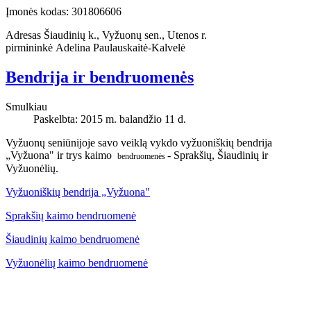
Įmonės kodas: 301806606
Adresas Šiaudinių k., Vyžuonų sen., Utenos r.
pirmininkė Adelina Paulauskaitė-Kalvelė
Bendrija ir bendruomenės
Smulkiau
Paskelbta: 2015 m. balandžio 11 d.
Vyžuonų seniūnijoje savo veiklą vykdo vyžuoniškių bendrija
„Vyžuona" ir trys kaimo
- Sprakšių, Šiaudinių ir
bendruomenės
Vyžuonėlių.
Vyžuoniškių bendrija „Vyžuona"
Sprakšių kaimo bendruomenė
Šiaudinių kaimo bendruomenė
Vyžuonėlių kaimo bendruomenė