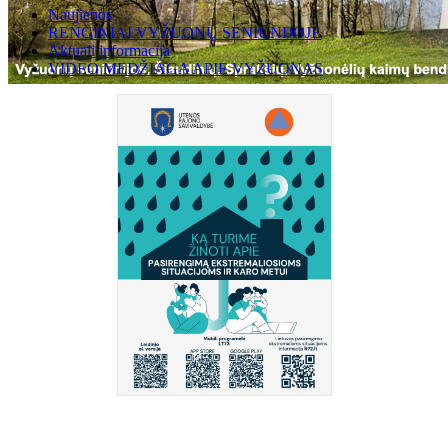
Naujienos
RENGINIAI VYŽUONŲ SENIŪNIJOJE
Aktuali informacija
VIDEO MEDŽIAGA APIE VYŽUONAS