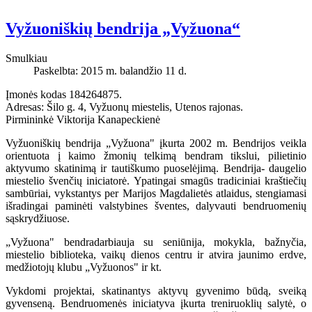
Vyžuoniškių bendrija „Vyžuona“
Smulkiau
Paskelbta: 2015 m. balandžio 11 d.
Įmonės kodas 184264875.
Adresas: Šilo g. 4, Vyžuonų miestelis, Utenos rajonas.
Pirmininkė Viktorija Kanapeckienė
Vyžuoniškių bendrija „Vyžuona" įkurta 2002 m. Bendrijos veikla
orientuota į kaimo žmonių telkimą bendram tikslui, pilietinio
aktyvumo skatinimą ir tautiškumo puoselėjimą. Bendrija- daugelio
miestelio švenčių iniciatorė. Ypatingai smagūs tradiciniai kraštiečių
sambūriai, vykstantys per Marijos Magdalietės atlaidus, stengiamasi
išradingai paminėti valstybines šventes, dalyvauti bendruomenių
sąskrydžiuose.
„Vyžuona" bendradarbiauja su seniūnija, mokykla, bažnyčia,
miestelio biblioteka, vaikų dienos centru ir atvira jaunimo erdve,
medžiotojų klubu „Vyžuonos" ir kt.
Vykdomi projektai, skatinantys aktyvų gyvenimo būdą, sveiką
gyvenseną. Bendruomenės iniciatyva įkurta treniruoklių salytė, o