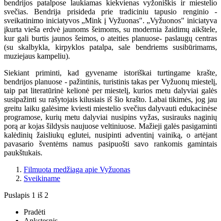
bendrijos patalpose laukiamas kiekvienas vyžoniškis ir miestelio
svečias. Bendrija prisideda prie tradiciniu tapusio renginio -
sveikatinimo iniciatyvos „Mink į Vyžuonas". „Vyžuonos" iniciatyva
įkurta vieša erdvė jaunoms šeimoms, su modernia žaidimų aikštele,
kur gali burtis jaunos šeimos, o ateities planuose- paslaugų centras
(su skalbykla, kirpyklos patalpa, sale bendriems susibūrimams,
muziejaus kampeliu).
Siekiant priminti, kad gyvename istoriškai turtingame krašte,
bendrijos planuose - pažintinis, turistinis takas per Vyžuonų miestelį,
taip pat literatūrinė kelionė per miestelį, kurios metu dalyviai galės
susipažinti su rašytojais kilusiais iš šio krašto. Labai tikimės, jog jau
greitu laiku galėsime kviesti miestelio svečius dalyvauti edukacinėse
programose, kurių metu dalyviai nusipins vyžas, susirauks naginių
porą ar kojas šildysis naujuose veltiniuose. Mažieji galės pasigaminti
kalėdinių žaisliukų eglutei, nusipinti adventinį vainiką, o artėjant
pavasario šventėms namus pasipuošti savo rankomis gamintais
paukštukais.
Filmuota medžiaga apie Vyžuonas
Sveikiname
Puslapis 1 iš 2
Pradėti
Ankstesnis