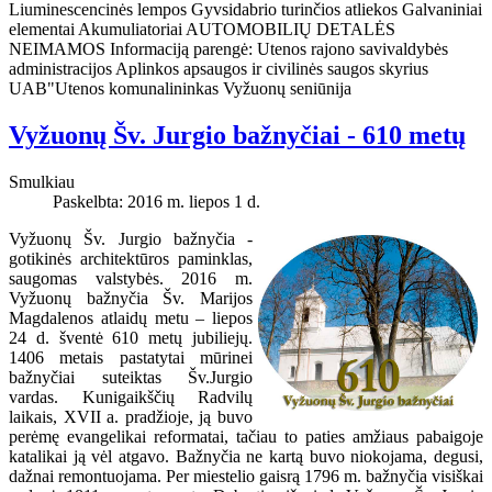
Liuminescencinės lempos Gyvsidabrio turinčios atliekos Galvaniniai
elementai Akumuliatoriai AUTOMOBILIŲ DETALĖS
NEIMAMOS Informaciją parengė: Utenos rajono savivaldybės
administracijos Aplinkos apsaugos ir civilinės saugos skyrius
UAB"Utenos komunalininkas Vyžuonų seniūnija
Vyžuonų Šv. Jurgio bažnyčiai - 610 metų
Smulkiau
Paskelbta: 2016 m. liepos 1 d.
Vyžuonų Šv. Jurgio bažnyčia -
gotikinės architektūros paminklas,
saugomas valstybės. 2016 m.
Vyžuonų bažnyčia Šv. Marijos
Magdalenos atlaidų metu – liepos
24 d. šventė 610 metų jubiliejų.
1406 metais pastatytai mūrinei
bažnyčiai suteiktas Šv.Jurgio
vardas. Kunigaikščių Radvilų
laikais, XVII a. pradžioje, ją buvo
perėmę evangelikai reformatai, tačiau to paties amžiaus pabaigoje
katalikai ją vėl atgavo. Bažnyčia ne kartą buvo niokojama, degusi,
dažnai remontuojama. Per miestelio gaisrą 1796 m. bažnyčia visiškai