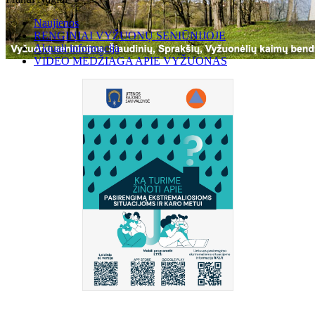
Naujienos
RENGINIAI VYŽUONŲ SENIŪNIJOJE
Aktuali informacija
VIDEO MEDŽIAGA APIE VYŽUONAS