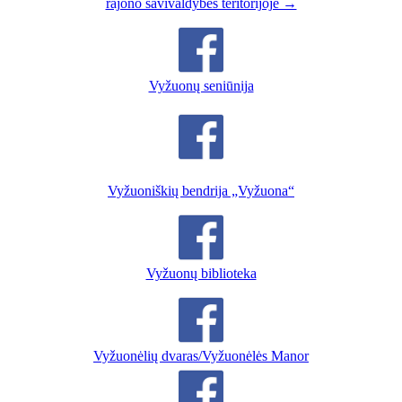
rajono savivaldybės teritorijoje →
Vyžuonų seniūnija
Vyžuoniškių bendrija „Vyžuona“
Vyžuonų biblioteka
Vyžuonėlių dvaras/Vyžuonėlės Manor