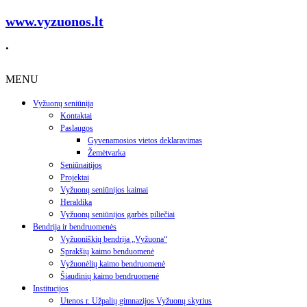
www.vyzuonos.lt
.
MENU
Vyžuonų seniūnija
Kontaktai
Paslaugos
Gyvenamosios vietos deklaravimas
Žemėtvarka
Seniūnaitijos
Projektai
Vyžuonų seniūnijos kaimai
Heraldika
Vyžuonų seniūnijos garbės piliečiai
Bendrija ir bendruomenės
Vyžuoniškių bendrija „Vyžuona“
Sprakšių kaimo benduomenė
Vyžuonėlių kaimo bendruomenė
Šiaudinių kaimo bendruomenė
Institucijos
Utenos r. Užpalių gimnazijos Vyžuonų skyrius