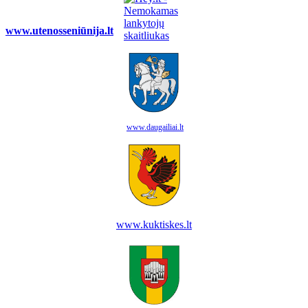
www.utenosseniūnija.lt
www.daugailiai.lt
www.kuktiskes.lt