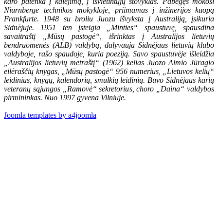
karo patenka į kalėjimą, į išvietintųjų stovyklas. Pabėgęs mokosi
Niurnberge technikos mokykloje, priimamas į inžinerijos kuopą
Frankfurte. 1948 su broliu Juozu išvyksta į Australiją, įsikuria
Sidnėjuje. 1951 ten įsteigia „Minties“ spaustuvę, spausdina
savaitraštį „Mūsų pastogė“, išrinktas į Australijos lietuvių
bendruomenės (ALB) valdybą, dalyvauja Sidnėjaus lietuvių klubo
valdyboje, rašo spaudoje, kuria poeziją. Savo spaustuvėje išleidžia
„Australijos lietuvių metraštį“ (1962) kelias Juozo Almio Jūragio
eilėraščių knygas, „Mūsų pastogė“ 956 numerius, „Lietuvos kelių“
leidinius, knygų, kalendorių, smulkių leidinių. Buvo Sidnėjaus karių
veteranų sąjungos „Ramovė“ sekretorius, choro „Daina“ valdybos
pirmininkas. Nuo 1997 gyvena Vilniuje.
Joomla templates by a4joomla