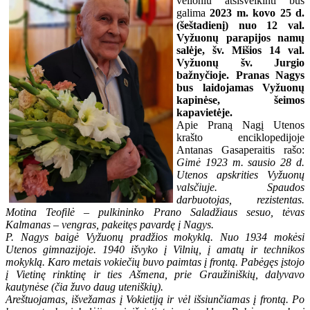
velioniu atsisveikinti bus
galima
2023 m. kovo 25 d.
(šeštadienį) nuo 12 val.
Vyžuonų parapijos namų
salėje, šv. Mišios 14 val.
Vyžuonų šv. Jurgio
bažnyčioje. Pranas Nagys
bus laidojamas Vyžuonų
kapinėse, šeimos
kapavietėje.
Apie Praną Nagį Utenos
krašto enciklopedijoje
Antanas Gasaperaitis rašo:
Gimė 1923 m. sausio 28 d.
Utenos apskrities Vyžuonų
valsčiuje. Spaudos
darbuotojas, rezistentas.
Motina Teofilė – pulkininko Prano Saladžiaus sesuo, tėvas
Kalmanas – vengras, pakeitęs pavardę į Nagys.
P. Nagys baigė Vyžuonų pradžios mokyklą. Nuo 1934 mokėsi
Utenos gimnazijoje. 1940 išvyko į Vilnių, į amatų ir technikos
mokyklą. Karo metais vokiečių buvo paimtas į frontą. Pabėgęs įstojo
į Vietinę rinktinę ir ties Ašmena, prie Graužiniškių, dalyvavo
kautynėse (čia žuvo daug uteniškių).
Areštuojamas, išvežamas į Vokietiją ir vėl išsiunčiamas į frontą. Po