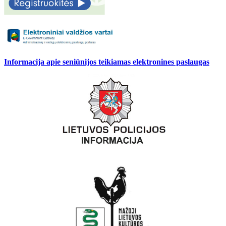
Informacija apie seniūnijos teikiamas elektronines paslaugas