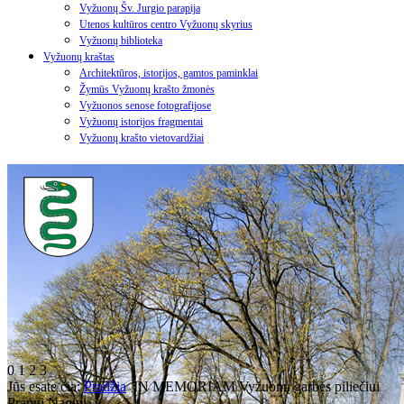
Vyžuonų Šv. Jurgio parapija
Utenos kultūros centro Vyžuonų skyrius
Vyžuonų biblioteka
Vyžuonų kraštas
Architektūros, istorijos, gamtos paminklai
Žymūs Vyžuonų krašto žmonės
Vyžuonos senose fotografijose
Vyžuonų istorijos fragmentai
Vyžuonų krašto vietovardžiai
0
1
2
3
Jūs esate čia:
Pradžia
IN MEMORIAM Vyžuonų garbės piliečiui
Pranui Nagiui