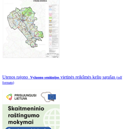
Utenos rajono
vietinės reikšmės kelių sąrašas
Vyžuonų seniūnijos
(pdf
formatu)