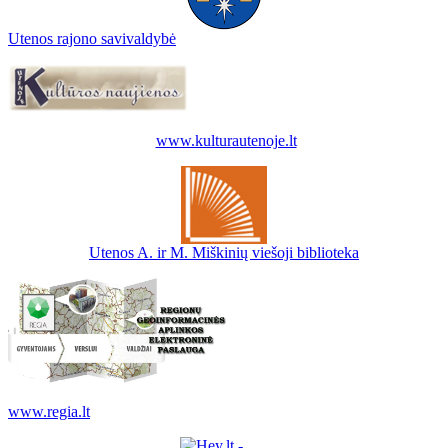
Utenos rajono savivaldybė
www.kulturautenoje.lt
Utenos A. ir M. Miškinių viešoji biblioteka
www.regia.lt