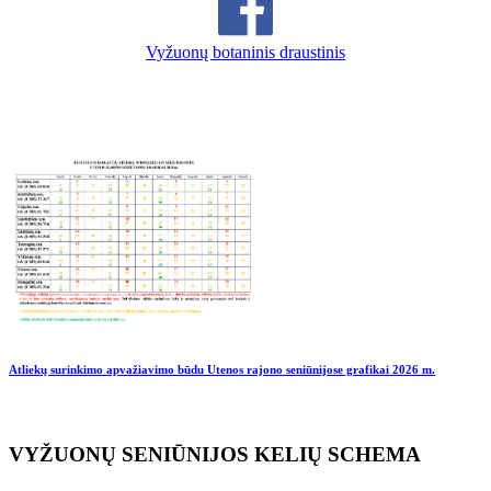
Vyžuonų botaninis draustinis
Atliekų surinkimo apvažiavimo būdu Utenos rajono seniūnijose grafikai
2026 m.
VYŽUONŲ SENIŪNIJOS KELIŲ SCHEMA