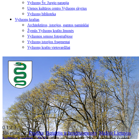
Vyžuonų Šv. Jurgio parapija
Utenos kultūros centro Vyžuonų skyrius
Vyžuonų biblioteka
Vyžuonų kraštas
Architektūros, istorijos, gamtos paminklai
Žymūs Vyžuonų krašto žmonės
Vyžuonos senose fotografijose
Vyžuonų istorijos fragmentai
Vyžuonų krašto vietovardžiai
0
1
2
3
Jūs esate čia:
Pradžia
Bendrija ir bendruomenės
Mažoji Lietuvos
kultūros sostinė - 2021
2021 m. liepos 23-25 d. kraštiečių šventė