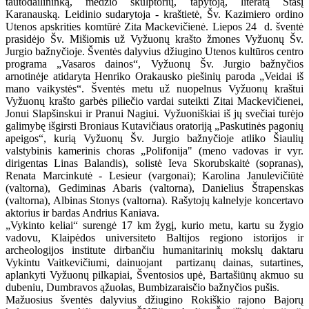
tautodailininką, medžio skulptorių, tapytoją, literatą Stasį
Karanauską. Leidinio sudarytoja - kraštietė, Šv. Kazimiero ordino
Utenos apskrities komtūrė Zita Mackevičienė. Liepos 24 d. šventė
prasidėjo Šv. Mišiomis už Vyžuonų krašto žmones Vyžuonų Šv.
Jurgio bažnyčioje. Šventės dalyvius džiugino Utenos kultūros centro
programa „Vasaros dainos“, Vyžuonų Šv. Jurgio bažnyčios
arnotinėje atidaryta Henriko Orakausko piešinių paroda „Veidai iš
mano vaikystės“. Šventės metu už nuopelnus Vyžuonų kraštui
Vyžuonų krašto garbės piliečio vardai suteikti Zitai Mackevičienei,
Jonui Slapšinskui ir Pranui Nagiui. Vyžuoniškiai iš jų svečiai turėjo
galimybę išgirsti Broniaus Kutavičiaus oratoriją „Paskutinės pagonių
apeigos“, kurią Vyžuonų Šv. Jurgio bažnyčioje atliko Šiaulių
valstybinis kamerinis choras „Polifonija" (meno vadovas ir vyr.
dirigentas Linas Balandis), solistė Ieva Skorubskaitė (sopranas),
Renata Marcinkutė - Lesieur (vargonai); Karolina Janulevičiūtė
(valtorna), Gediminas Abaris (valtorna), Danielius Štrapenskas
(valtorna), Albinas Stonys (valtorna). Rašytojų kalnelyje koncertavo
aktorius ir bardas Andrius Kaniava.
„Vykinto keliai“ surengė 17 km žygį, kurio metu, kartu su žygio
vadovu, Klaipėdos universiteto Baltijos regiono istorijos ir
archeologijos institute dirbančiu humanitarinių mokslų daktaru
Vykintu Vaitkevičiumi, dainuojant partizanų dainas, sutartines,
aplankyti Vyžuonų pilkapiai, Šventosios upė, Bartašiūnų akmuo su
dubeniu, Dumbravos ąžuolas, Bumbizaraisčio bažnyčios pušis.
Mažuosius šventės dalyvius džiugino Rokiškio rajono Bajorų