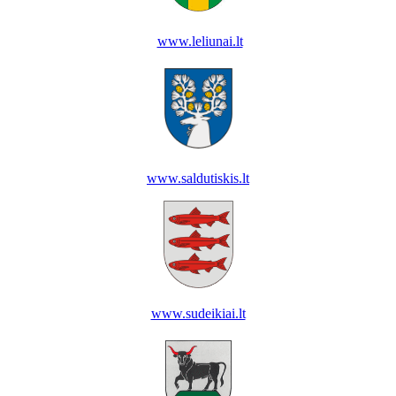
www.leliunai.lt
www.saldutiskis.lt
www.sudeikiai.lt