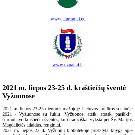
www.tauragnai.eu
www.uzpaliai.lt
2021 m. liepos 23-25 d. kraštiečių šventė
Vyžuonose
2021 m. liepos 23-25 dienoms mažojoje Lietuvos kultūros sostinėje
2021 - Vyžuonose su šūkiu „Vyžuonos: ateik, atrask, pasilik!“,
šurmuliavo kraštiečių šventės, kuri tradiciškai vyksta per
Šv. Marijos
Magdalietės atlaidus,
renginiai.
2021 m. liepos 23 d. Vyžuonų bibliotekoje pristatyta knyga apie