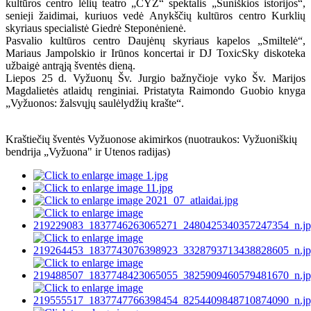
kultūros centro lėlių teatro „ČYZ“ spektalis „Šuniškios istorijos“,
senieji žaidimai, kuriuos vedė Anykščių kultūros centro Kurklių
skyriaus specialistė Giedrė Steponėnienė.
Pasvalio kultūros centro Daujėnų skyriaus kapelos „Smiltelė“,
Mariaus Jampolskio ir Irūnos koncertai ir DJ ToxicSky diskoteka
užbaigė antrąją šventės dieną.
Liepos 25 d. Vyžuonų Šv. Jurgio bažnyčioje vyko Šv. Marijos
Magdalietės atlaidų renginiai. Pristatyta Raimondo Guobio knyga
„Vyžuonos: žalsvųjų saulėlydžių krašte“.
Kraštiečių šventės Vyžuonose akimirkos (nuotraukos:
Vyžuoniškių
bendrija „Vyžuona" ir Utenos radijas)