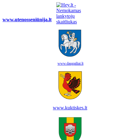
www.utenosseniūnija.lt
www.daugailiai.lt
www.kuktiskes.lt