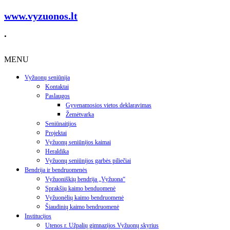
www.vyzuonos.lt
.
MENU
Vyžuonų seniūnija
Kontaktai
Paslaugos
Gyvenamosios vietos deklaravimas
Žemėtvarka
Seniūnaitijos
Projektai
Vyžuonų seniūnijos kaimai
Heraldika
Vyžuonų seniūnijos garbės piliečiai
Bendrija ir bendruomenės
Vyžuoniškių bendrija „Vyžuona“
Sprakšių kaimo benduomenė
Vyžuonėlių kaimo bendruomenė
Šiaudinių kaimo bendruomenė
Institucijos
Utenos r. Užpalių gimnazijos Vyžuonų skyrius