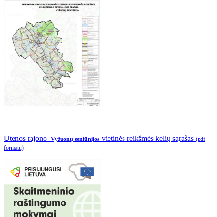
Utenos rajono
vietinės reikšmės kelių sąrašas
Vyžuonų seniūnijos
(pdf
formatu)