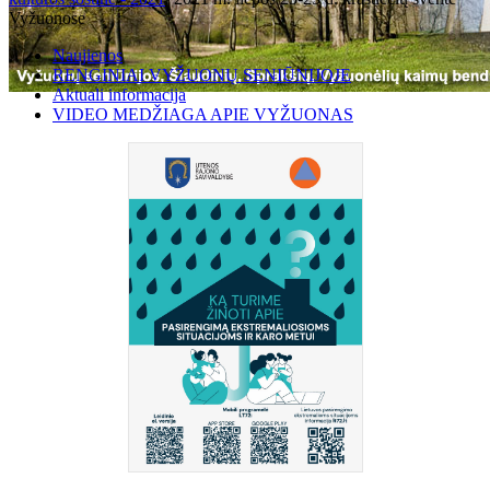
Vyžuonose
Naujienos
RENGINIAI VYŽUONŲ SENIŪNIJOJE
Aktuali informacija
VIDEO MEDŽIAGA APIE VYŽUONAS