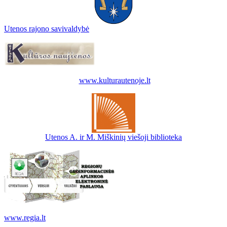
Utenos rajono savivaldybė
www.kulturautenoje.lt
Utenos A. ir M. Miškinių viešoji biblioteka
www.regia.lt