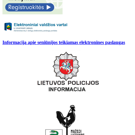
Informacija apie seniūnijos teikiamas elektronines paslaugas