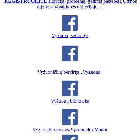
REGISTRUOKITE
situaciją, problemą, gedimą pastebėtą Utenos
rajono savivaldybės teritorijoje →
Vyžuonų seniūnija
Vyžuoniškių bendrija „Vyžuona“
Vyžuonų biblioteka
Vyžuonėlių dvaras/Vyžuonėlės Manor