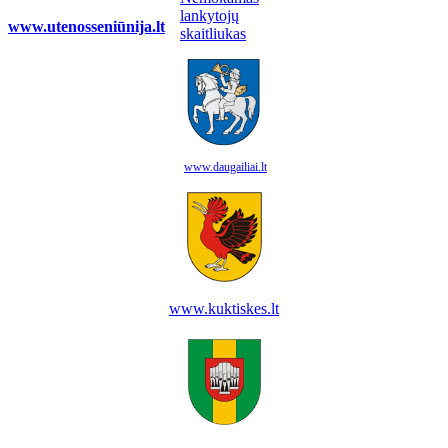
www.utenosseniūnija.lt
www.daugailiai.lt
www.kuktiskes.lt