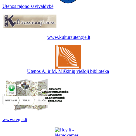
Utenos rajono savivaldybė
www.kulturautenoje.lt
Utenos A. ir M. Miškinių viešoji biblioteka
www.regia.lt