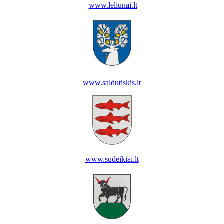
www.leliunai.lt
www.saldutiskis.lt
www.sudeikiai.lt