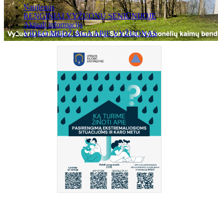
Naujienos
RENGINIAI VYŽUONŲ SENIŪNIJOJE
Aktuali informacija
VIDEO MEDŽIAGA APIE VYŽUONAS