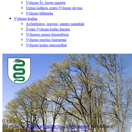
Vyžuonų Šv. Jurgio parapija
Utenos kultūros centro Vyžuonų skyrius
Vyžuonų biblioteka
Vyžuonų kraštas
Architektūros, istorijos, gamtos paminklai
Žymūs Vyžuonų krašto žmonės
Vyžuonos senose fotografijose
Vyžuonų istorijos fragmentai
Vyžuonų krašto vietovardžiai
0
1
2
3
Jūs esate čia:
Pradžia
Institucijos
Sveikiname!
Sveikiname!