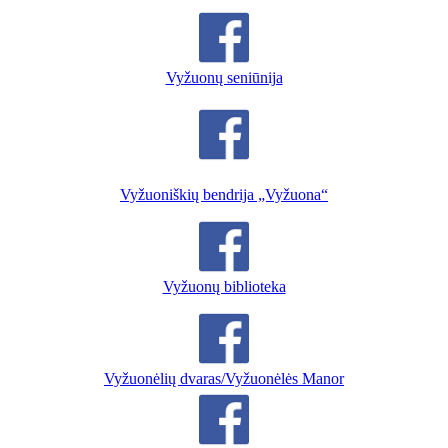
Vyžuonų seniūnija
Vyžuoniškių bendrija „Vyžuona“
Vyžuonų biblioteka
Vyžuonėlių dvaras/Vyžuonėlės Manor