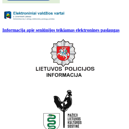
Informacija apie seniūnijos teikiamas elektronines paslaugas