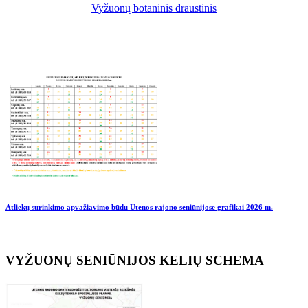
Vyžuonų botaninis draustinis
Atliekų surinkimo apvažiavimo būdu Utenos rajono seniūnijose grafikai
2026 m.
VYŽUONŲ SENIŪNIJOS KELIŲ SCHEMA