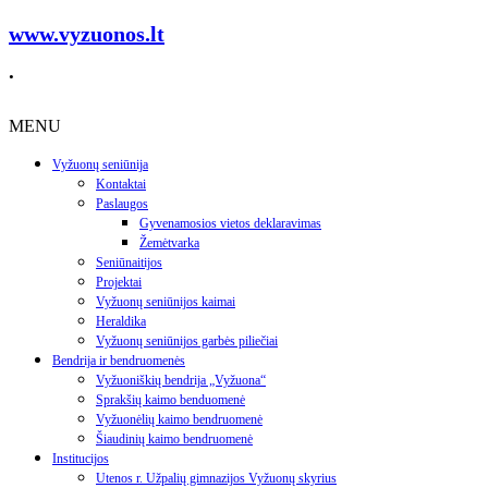
www.vyzuonos.lt
.
MENU
Vyžuonų seniūnija
Kontaktai
Paslaugos
Gyvenamosios vietos deklaravimas
Žemėtvarka
Seniūnaitijos
Projektai
Vyžuonų seniūnijos kaimai
Heraldika
Vyžuonų seniūnijos garbės piliečiai
Bendrija ir bendruomenės
Vyžuoniškių bendrija „Vyžuona“
Sprakšių kaimo benduomenė
Vyžuonėlių kaimo bendruomenė
Šiaudinių kaimo bendruomenė
Institucijos
Utenos r. Užpalių gimnazijos Vyžuonų skyrius