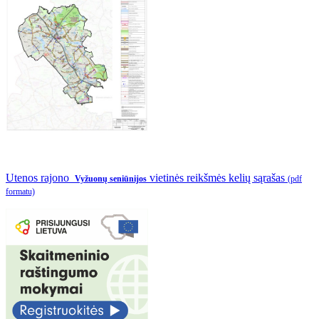
Utenos rajono
vietinės reikšmės kelių sąrašas
Vyžuonų seniūnijos
(pdf
formatu)