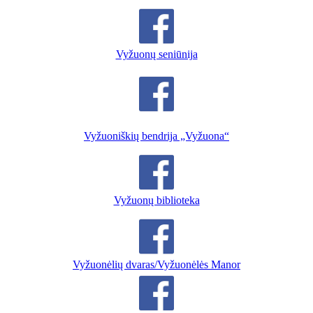
Vyžuonų seniūnija
Vyžuoniškių bendrija „Vyžuona“
Vyžuonų biblioteka
Vyžuonėlių dvaras/Vyžuonėlės Manor