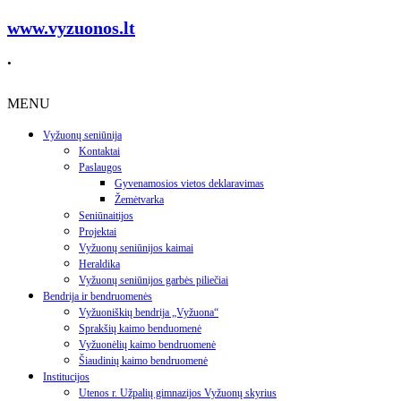
www.vyzuonos.lt
.
MENU
Vyžuonų seniūnija
Kontaktai
Paslaugos
Gyvenamosios vietos deklaravimas
Žemėtvarka
Seniūnaitijos
Projektai
Vyžuonų seniūnijos kaimai
Heraldika
Vyžuonų seniūnijos garbės piliečiai
Bendrija ir bendruomenės
Vyžuoniškių bendrija „Vyžuona“
Sprakšių kaimo benduomenė
Vyžuonėlių kaimo bendruomenė
Šiaudinių kaimo bendruomenė
Institucijos
Utenos r. Užpalių gimnazijos Vyžuonų skyrius