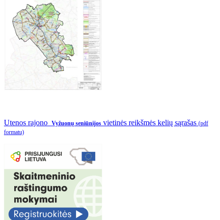
Utenos rajono
vietinės reikšmės kelių sąrašas
Vyžuonų seniūnijos
(pdf
formatu)