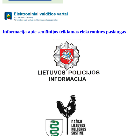
Informacija apie seniūnijos teikiamas elektronines paslaugas