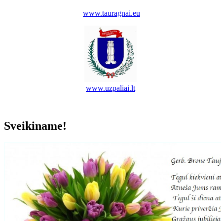
www.tauragnai.eu
www.uzpaliai.lt
Sveikiname!