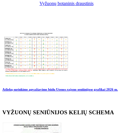
Vyžuonų botaninis draustinis
Atliekų surinkimo apvažiavimo būdu Utenos rajono seniūnijose grafikai
2026 m.
VYŽUONŲ SENIŪNIJOS KELIŲ SCHEMA