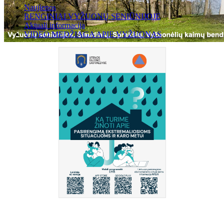
Naujienos
RENGINIAI VYŽUONŲ SENIŪNIJOJE
Aktuali informacija
VIDEO MEDŽIAGA APIE VYŽUONAS