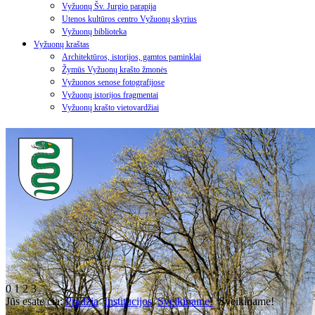
Vyžuonų Šv. Jurgio parapija
Utenos kultūros centro Vyžuonų skyrius
Vyžuonų biblioteka
Vyžuonų kraštas
Architektūros, istorijos, gamtos paminklai
Žymūs Vyžuonų krašto žmonės
Vyžuonos senose fotografijose
Vyžuonų istorijos fragmentai
Vyžuonų krašto vietovardžiai
0
1
2
3
Jūs esate čia:
Pradžia
Institucijos
Sveikiname!
Sveikiname!