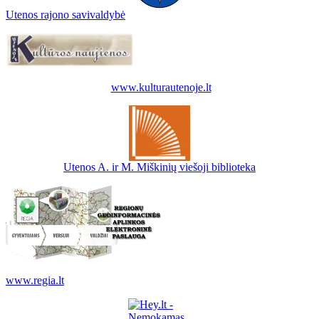
Utenos rajono savivaldybė
www.kulturautenoje.lt
Utenos A. ir M. Miškinių viešoji biblioteka
www.regia.lt