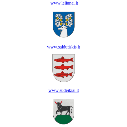
www.leliunai.lt
www.saldutiskis.lt
www.sudeikiai.lt