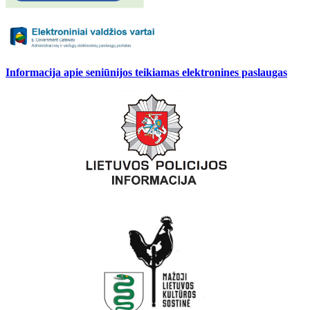
Informacija apie seniūnijos teikiamas elektronines paslaugas