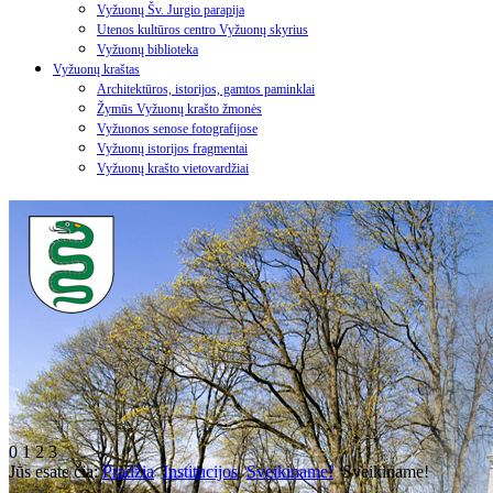
Vyžuonų Šv. Jurgio parapija
Utenos kultūros centro Vyžuonų skyrius
Vyžuonų biblioteka
Vyžuonų kraštas
Architektūros, istorijos, gamtos paminklai
Žymūs Vyžuonų krašto žmonės
Vyžuonos senose fotografijose
Vyžuonų istorijos fragmentai
Vyžuonų krašto vietovardžiai
0
1
2
3
Jūs esate čia:
Pradžia
Institucijos
Sveikiname!
Sveikiname!