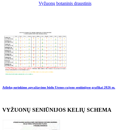
Vyžuonų botaninis draustinis
Atliekų surinkimo apvažiavimo būdu Utenos rajono seniūnijose grafikai
2026 m.
VYŽUONŲ SENIŪNIJOS KELIŲ SCHEMA