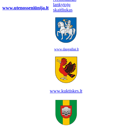
www.utenosseniūnija.lt
www.daugailiai.lt
www.kuktiskes.lt