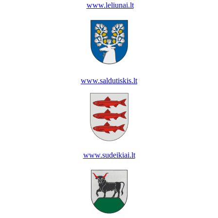
www.leliunai.lt
www.saldutiskis.lt
www.sudeikiai.lt