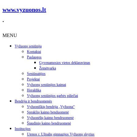
www.vyzuonos.lt
.
MENU
Vyžuonų seniūnija
Kontaktai
Paslaugos
Gyvenamosios vietos deklaravimas
Žemėtvarka
Seniūnaitijos
Projektai
Vyžuonų seniūnijos kaimai
Heraldika
Vyžuonų seniūnijos garbės piliečiai
Bendrija ir bendruomenės
Vyžuoniškių bendrija „Vyžuona“
Sprakšių kaimo benduomenė
Vyžuonėlių kaimo bendruomenė
Šiaudinių kaimo bendruomenė
Institucijos
Utenos r. Užpalių gimnazijos Vyžuonų skyrius