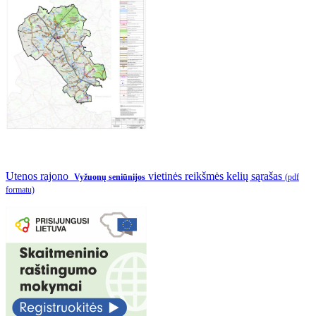
Utenos rajono
vietinės reikšmės kelių sąrašas
Vyžuonų seniūnijos
(pdf
formatu)