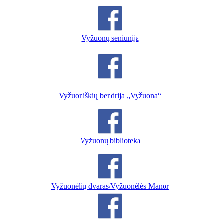
Vyžuonų seniūnija
Vyžuoniškių bendrija „Vyžuona“
Vyžuonų biblioteka
Vyžuonėlių dvaras/Vyžuonėlės Manor