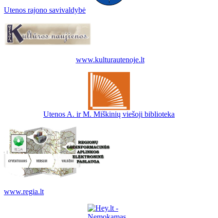
Utenos rajono savivaldybė
www.kulturautenoje.lt
Utenos A. ir M. Miškinių viešoji biblioteka
www.regia.lt