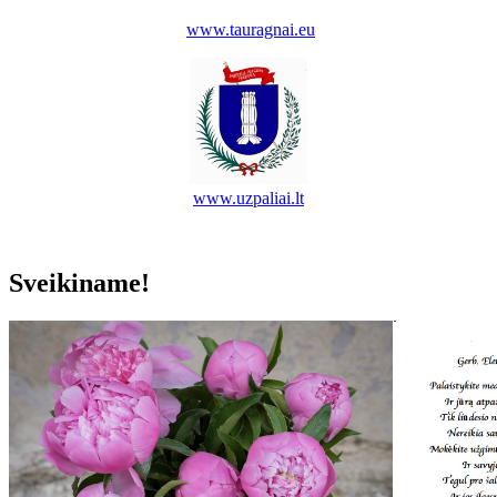
www.tauragnai.eu
www.uzpaliai.lt
Sveikiname!