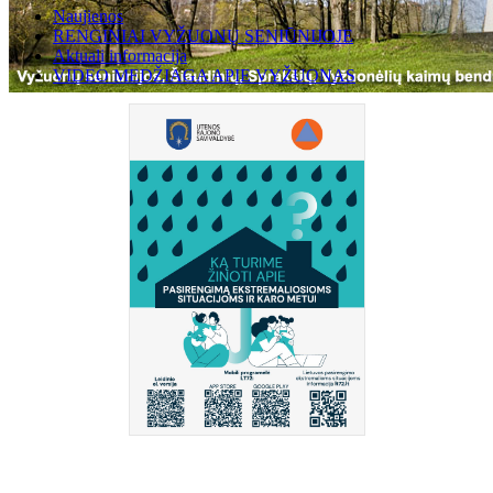
Naujienos
RENGINIAI VYŽUONŲ SENIŪNIJOJE
Aktuali informacija
VIDEO MEDŽIAGA APIE VYŽUONAS