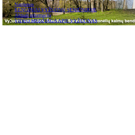
Naujienos
RENGINIAI VYŽUONŲ SENIŪNIJOJE
Aktuali informacija
VIDEO MEDŽIAGA APIE VYŽUONAS