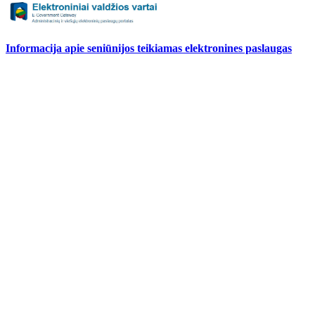
Informacija apie seniūnijos teikiamas elektronines paslaugas