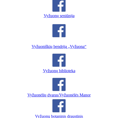
Vyžuonų seniūnija
Vyžuoniškių bendrija „Vyžuona“
Vyžuonų biblioteka
Vyžuonėlių dvaras/Vyžuonėlės Manor
Vyžuonų botaninis draustinis