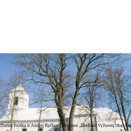
Darius Ivoška ir Andrej Ryčkov „Brėžiant „Brėžiant Vyžuonų ribą: šiaur