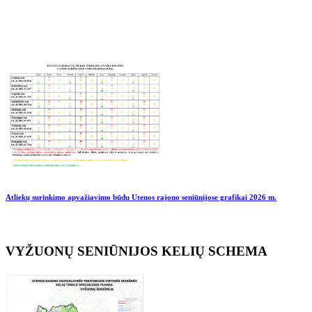
Atliekų surinkimo apvažiavimo būdu Utenos rajono seniūnijose grafikai
2026 m.
VYŽUONŲ SENIŪNIJOS KELIŲ SCHEMA