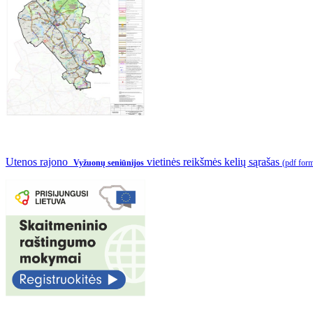
Utenos rajono
vietinės reikšmės kelių sąrašas
Vyžuonų seniūnijos
(pdf for