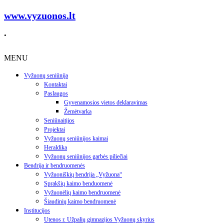
www.vyzuonos.lt
.
MENU
Vyžuonų seniūnija
Kontaktai
Paslaugos
Gyvenamosios vietos deklaravimas
Žemėtvarka
Seniūnaitijos
Projektai
Vyžuonų seniūnijos kaimai
Heraldika
Vyžuonų seniūnijos garbės piliečiai
Bendrija ir bendruomenės
Vyžuoniškių bendrija „Vyžuona“
Sprakšių kaimo benduomenė
Vyžuonėlių kaimo bendruomenė
Šiaudinių kaimo bendruomenė
Institucijos
Utenos r. Užpalių gimnazijos Vyžuonų skyrius