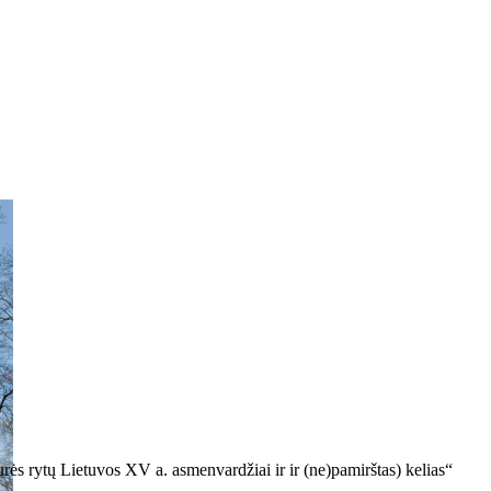
ės rytų Lietuvos XV a. asmenvardžiai ir ir (ne)pamirštas) kelias“