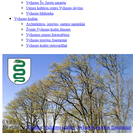
Vyžuonų Šv. Jurgio parapija
Utenos kultūros centro Vyžuonų skyrius
Vyžuonų biblioteka
Vyžuonų kraštas
Architektūros, istorijos, gamtos paminklai
Žymūs Vyžuonų krašto žmonės
Vyžuonos senose fotografijose
Vyžuonų istorijos fragmentai
Vyžuonų krašto vietovardžiai
0
1
2
3
Jūs esate čia:
Pradžia
Vyžuonų kraštas
Vyžuonų istorijos fragmentai