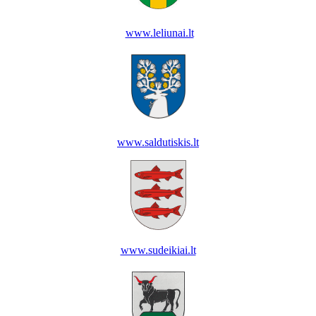
www.leliunai.lt
www.saldutiskis.lt
www.sudeikiai.lt