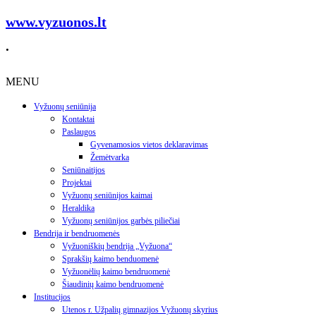
www.vyzuonos.lt
.
MENU
Vyžuonų seniūnija
Kontaktai
Paslaugos
Gyvenamosios vietos deklaravimas
Žemėtvarka
Seniūnaitijos
Projektai
Vyžuonų seniūnijos kaimai
Heraldika
Vyžuonų seniūnijos garbės piliečiai
Bendrija ir bendruomenės
Vyžuoniškių bendrija „Vyžuona“
Sprakšių kaimo benduomenė
Vyžuonėlių kaimo bendruomenė
Šiaudinių kaimo bendruomenė
Institucijos
Utenos r. Užpalių gimnazijos Vyžuonų skyrius