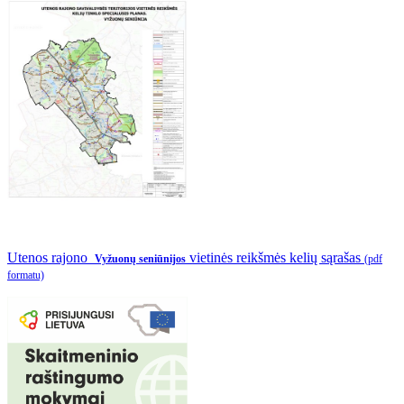
Utenos rajono
vietinės reikšmės kelių sąrašas
Vyžuonų seniūnijos
(pdf
formatu)