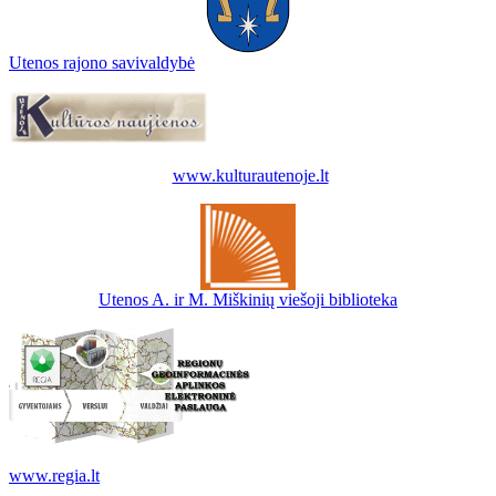
Utenos rajono savivaldybė
www.kulturautenoje.lt
Utenos A. ir M. Miškinių viešoji biblioteka
www.regia.lt