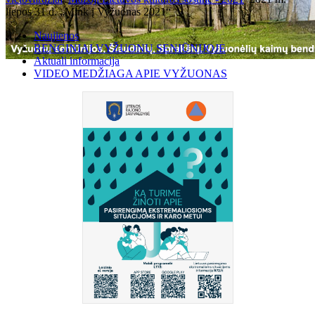
liepos 31 d. „Mink į Vyžuonas 2021“
Naujienos
RENGINIAI VYŽUONŲ SENIŪNIJOJE
Aktuali informacija
VIDEO MEDŽIAGA APIE VYŽUONAS