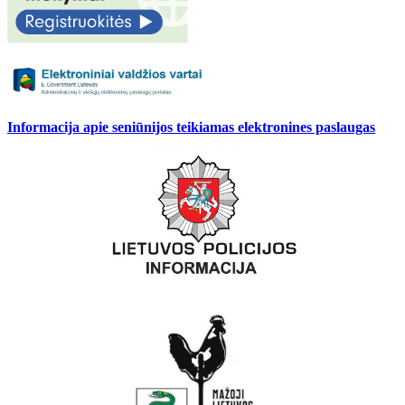
Informacija apie seniūnijos teikiamas elektronines paslaugas