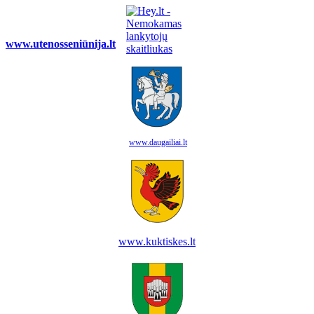
www.utenosseniūnija.lt
www.daugailiai.lt
www.kuktiskes.lt