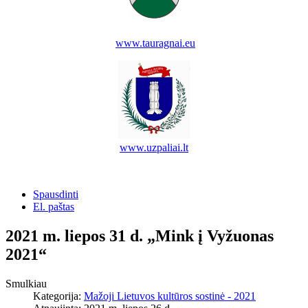
www.tauragnai.eu
www.uzpaliai.lt
Spausdinti
El. paštas
2021 m. liepos 31 d. „Mink į Vyžuonas
2021“
Smulkiau
Kategorija:
Mažoji Lietuvos kultūros sostinė - 2021