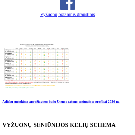
Vyžuonų botaninis draustinis
Atliekų surinkimo apvažiavimo būdu Utenos rajono seniūnijose grafikai
2026 m.
VYŽUONŲ SENIŪNIJOS KELIŲ SCHEMA