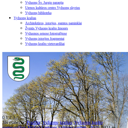
Vyžuonų Šv. Jurgio parapija
Utenos kultūros centro Vyžuonų skyrius
Vyžuonų biblioteka
Vyžuonų kraštas
Architektūros, istorijos, gamtos paminklai
Žymūs Vyžuonų krašto žmonės
Vyžuonos senose fotografijose
Vyžuonų istorijos fragmentai
Vyžuonų krašto vietovardžiai
0
1
2
3
Jūs esate čia:
Pradžia
Vyžuonų kraštas
Vyžuonų krašto
vietovardžiai
Mažoji Lietuvos kultūros sostinė - 2021
2021 m.