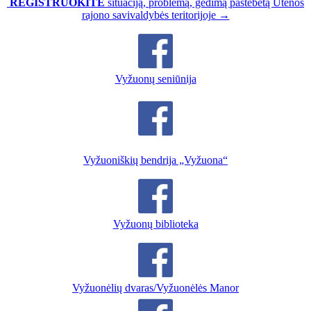
REGISTRUOKITE
situaciją, problemą, gedimą pastebėtą Utenos
rajono savivaldybės teritorijoje →
Vyžuonų seniūnija
Vyžuoniškių bendrija „Vyžuona“
Vyžuonų biblioteka
Vyžuonėlių dvaras/Vyžuonėlės Manor