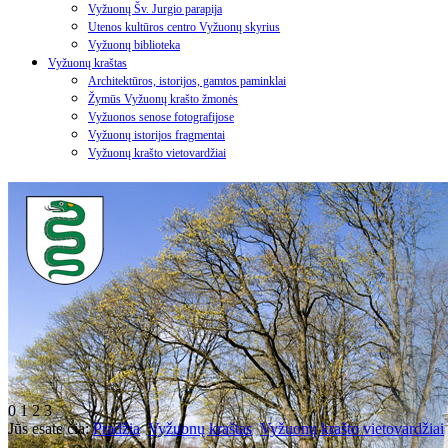
Vyžuonų Šv. Jurgio parapija
Utenos kultūros centro Vyžuonų skyrius
Vyžuonų biblioteka
Vyžuonų kraštas
Architektūros, istorijos, gamtos paminklai
Žymūs Vyžuonų krašto žmonės
Vyžuonos senose fotografijose
Vyžuonų istorijos fragmentai
Vyžuonų krašto vietovardžiai
0
1
2
3
Jūs esate čia:
Pradžia
Vyžuonų kraštas
Vyžuonų krašto vietovardžiai