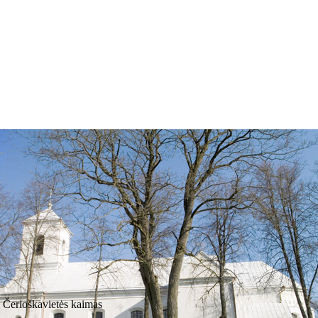
Čerioškavietės kaimas