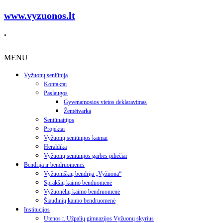
www.vyzuonos.lt
.
MENU
Vyžuonų seniūnija
Kontaktai
Paslaugos
Gyvenamosios vietos deklaravimas
Žemėtvarka
Seniūnaitijos
Projektai
Vyžuonų seniūnijos kaimai
Heraldika
Vyžuonų seniūnijos garbės piliečiai
Bendrija ir bendruomenės
Vyžuoniškių bendrija „Vyžuona“
Sprakšių kaimo benduomenė
Vyžuonėlių kaimo bendruomenė
Šiaudinių kaimo bendruomenė
Institucijos
Utenos r. Užpalių gimnazijos Vyžuonų skyrius