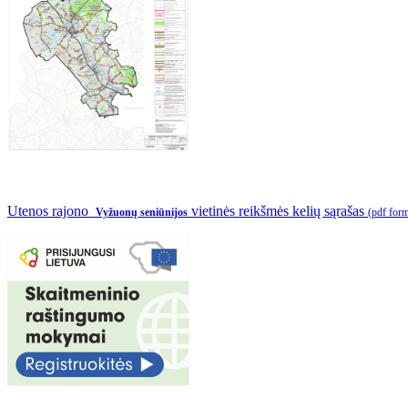
Utenos rajono
vietinės reikšmės kelių sąrašas
Vyžuonų seniūnijos
(pdf for