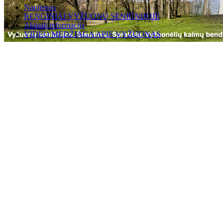
Naujienos
RENGINIAI VYŽUONŲ SENIŪNIJOJE
Aktuali informacija
VIDEO MEDŽIAGA APIE VYŽUONAS