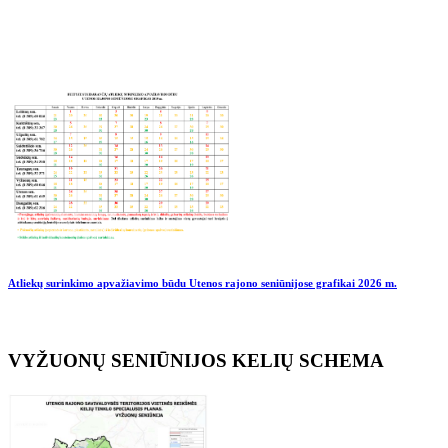
Atliekų surinkimo apvažiavimo būdu Utenos rajono seniūnijose grafikai
2026 m.
VYŽUONŲ SENIŪNIJOS KELIŲ SCHEMA