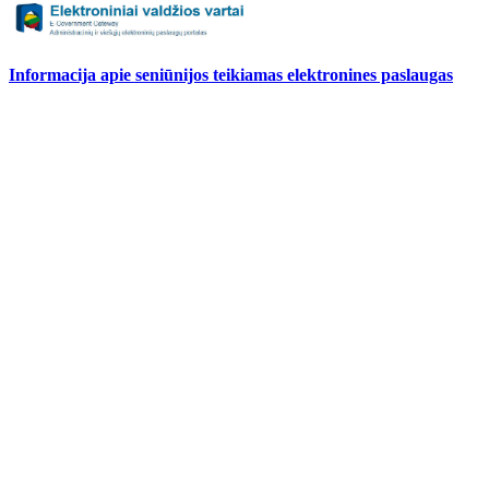
Informacija apie seniūnijos teikiamas elektronines paslaugas