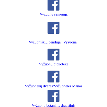
Vyžuonų seniūnija
Vyžuoniškių bendrija „Vyžuona“
Vyžuonų biblioteka
Vyžuonėlių dvaras/Vyžuonėlės Manor
Vyžuonų botaninis draustinis