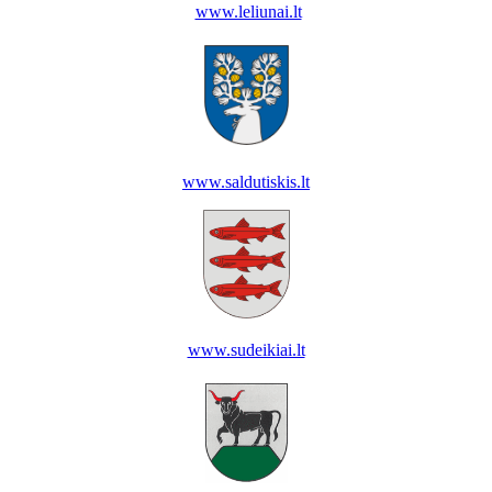
www.leliunai.lt
www.saldutiskis.lt
www.sudeikiai.lt