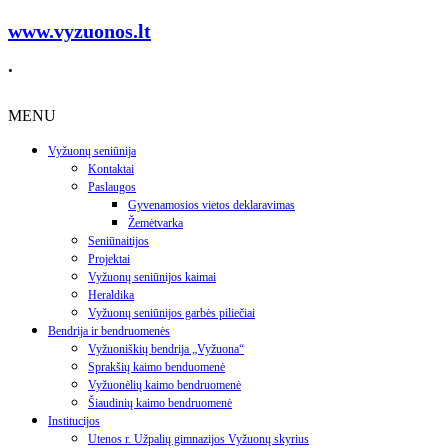
www.vyzuonos.lt
.
MENU
Vyžuonų seniūnija
Kontaktai
Paslaugos
Gyvenamosios vietos deklaravimas
Žemėtvarka
Seniūnaitijos
Projektai
Vyžuonų seniūnijos kaimai
Heraldika
Vyžuonų seniūnijos garbės piliečiai
Bendrija ir bendruomenės
Vyžuoniškių bendrija „Vyžuona“
Sprakšių kaimo benduomenė
Vyžuonėlių kaimo bendruomenė
Šiaudinių kaimo bendruomenė
Institucijos
Utenos r. Užpalių gimnazijos Vyžuonų skyrius