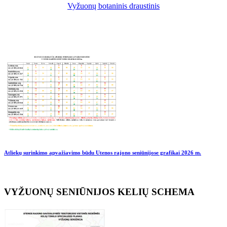
Vyžuonų botaninis draustinis
Atliekų surinkimo apvažiavimo būdu Utenos rajono seniūnijose grafikai
2026 m.
VYŽUONŲ SENIŪNIJOS KELIŲ SCHEMA