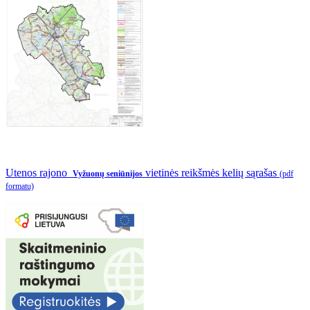
Utenos rajono
vietinės reikšmės kelių sąrašas
Vyžuonų seniūnijos
(pdf
formatu)