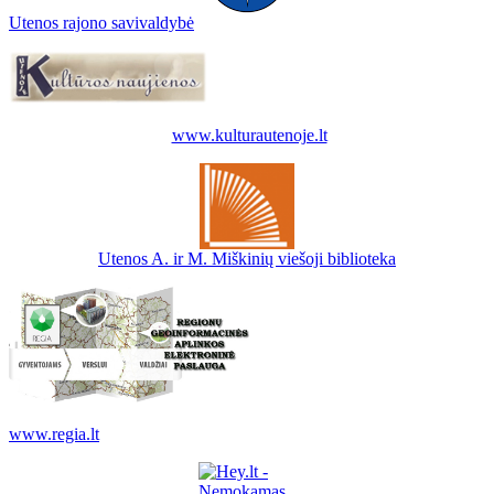
Utenos rajono savivaldybė
www.kulturautenoje.lt
Utenos A. ir M. Miškinių viešoji biblioteka
www.regia.lt