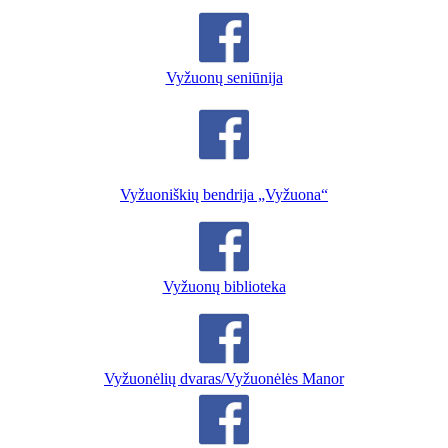
Vyžuonų seniūnija
Vyžuoniškių bendrija „Vyžuona“
Vyžuonų biblioteka
Vyžuonėlių dvaras/Vyžuonėlės Manor