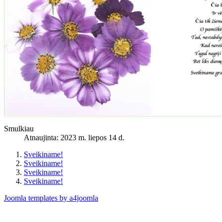
Smulkiau
Atnaujinta: 2023 m. liepos 14 d.
Sveikiname!
Sveikiname!
Sveikiname!
Sveikiname!
Joomla templates by a4joomla