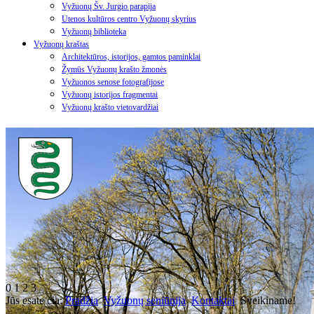
Vyžuonų Šv. Jurgio parapija
Utenos kultūros centro Vyžuonų skyrius
Vyžuonų biblioteka
Vyžuonų kraštas
Architektūros, istorijos, gamtos paminklai
Žymūs Vyžuonų krašto žmonės
Vyžuonos senose fotografijose
Vyžuonų istorijos fragmentai
Vyžuonų krašto vietovardžiai
0
1
2
3
Jūs esate čia:
Pradžia
Vyžuonų seniūnija
Kontaktai
Sveikiname!