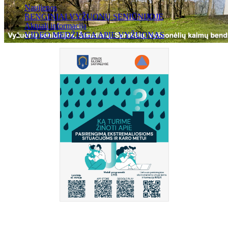
Naujienos
RENGINIAI VYŽUONŲ SENIŪNIJOJE
Aktuali informacija
VIDEO MEDŽIAGA APIE VYŽUONAS