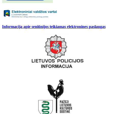
Informacija apie seniūnijos teikiamas elektronines paslaugas