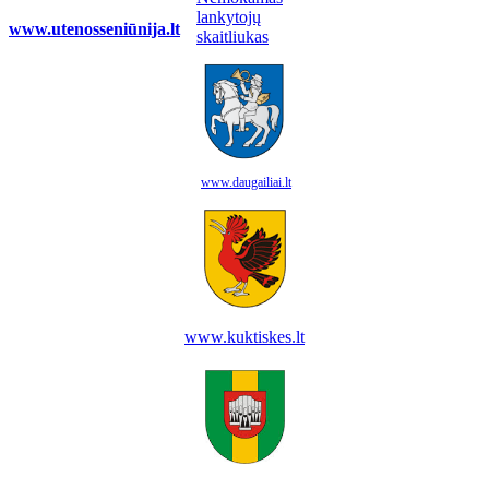
www.utenosseniūnija.lt
www.daugailiai.lt
www.kuktiskes.lt