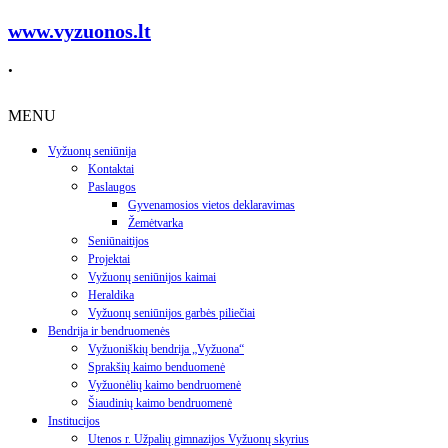
www.vyzuonos.lt
.
MENU
Vyžuonų seniūnija
Kontaktai
Paslaugos
Gyvenamosios vietos deklaravimas
Žemėtvarka
Seniūnaitijos
Projektai
Vyžuonų seniūnijos kaimai
Heraldika
Vyžuonų seniūnijos garbės piliečiai
Bendrija ir bendruomenės
Vyžuoniškių bendrija „Vyžuona“
Sprakšių kaimo benduomenė
Vyžuonėlių kaimo bendruomenė
Šiaudinių kaimo bendruomenė
Institucijos
Utenos r. Užpalių gimnazijos Vyžuonų skyrius