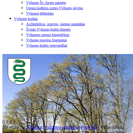
Vyžuonų Šv. Jurgio parapija
Utenos kultūros centro Vyžuonų skyrius
Vyžuonų biblioteka
Vyžuonų kraštas
Architektūros, istorijos, gamtos paminklai
Žymūs Vyžuonų krašto žmonės
Vyžuonos senose fotografijose
Vyžuonų istorijos fragmentai
Vyžuonų krašto vietovardžiai
0
1
2
3
Jūs esate čia:
Pradžia
Vyžuonų seniūnija
Projektai
Vyžuoniškių
bendrija „Vyžuona“ įgyvendino projektą „Vaikų žaidimų aikštelės