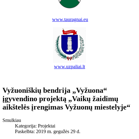
www.tauragnai.eu
www.uzpaliai.lt
Vyžuoniškių bendrija „Vyžuona“
įgyvendino projektą „Vaikų žaidimų
aikštelės įrengimas Vyžuonų miestelyje“
Smulkiau
Kategorija:
Projektai
Paskelbta: 2019 m. gegužės 29 d.