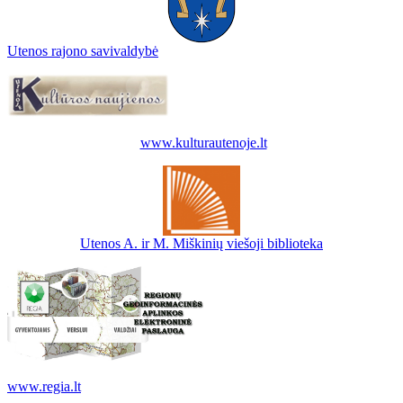
Utenos rajono savivaldybė
www.kulturautenoje.lt
Utenos A. ir M. Miškinių viešoji biblioteka
www.regia.lt