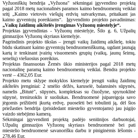
Vyžuoniškių bendrija „Vyžuona" sėkmingai įgyvendino projektą
pagal 2018 metų nacionalinės paramos kaimo bendruomenių veiklai
sritį „Kaimo vietovės viešųjų erdvių sutvarkymas, pritaikant jas
kaimo gyventojų poreikiams“. Įgyvendinto projekto pavadinimas:
„Vaikų žaidimų aikštelės įrengimas Vyžuonų miestelyje“.
Projektas įgyvendintas - Vyžuonų miestelyje, Šilo g. 6, Užpalių
gimnazijos Vyžuonų skyriaus kiemelyje.
Pagrindinis projekto tikslas – įrengti vaikų žaidimų aikštelę, tokiu
būdu skatinant kaimo gyventojų bendruomeniškumą, ugdant jaunąją
kartą ir tenkinant įvairių visuomenės grupių (vaikų, jaunų šeimų,
senelių) viešuosius poreikius.
Projektas finansuotas Žemės ūkio ministerijos pagal 2018 metų
nacionalinę paramą kaimo bendruomenių veiklai. Bendra projekto
vertė – 4362,05 Eur.
Projekto metu sklype mokyklos kiemelyje įrengti vaikų žaidimų
aikštelės įrenginiai: 2 smėlio dėžės, karuselė, balansinės sūpynės,
namelis „Bitutė", sūpynės, kompleksas su čiuožyne, spyruoklinė
sūpynė, treniruoklis ir suoliukas. Bendruomenė įsipareigoja savo
jėgomis prižiūrėti įkurtą erdvę, puoselėti bei tobulinti ją, dėl šios
priežasties bendrija (prisidedant miestelio gyventojams) jau įsigijo
vaizdo stebėjimo kamerą.
Sėkmingai įgyvendinti projektą padėjo seniūnijos darbuotojai,
Užpalių gimnazijos Vyžuonų skyriaus bendruomenė bei pati
miestelio bendruomenė savanorišku darbu ir piniginėmis lėšomis -
278,46 Eur.