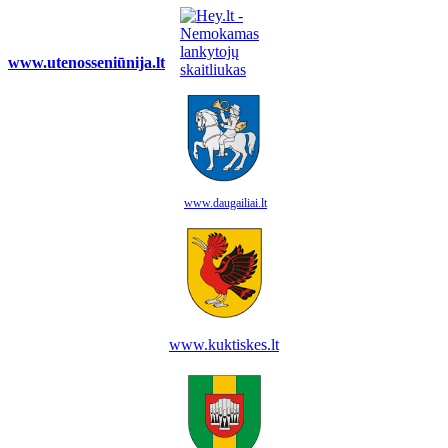
www.utenosseniūnija.lt
www.daugailiai.lt
www.kuktiskes.lt