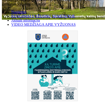
įrengimas Vyžuonų miestelyje“
Naujienos
RENGINIAI VYŽUONŲ SENIŪNIJOJE
Aktuali informacija
VIDEO MEDŽIAGA APIE VYŽUONAS