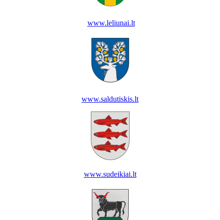
www.leliunai.lt
www.saldutiskis.lt
www.sudeikiai.lt