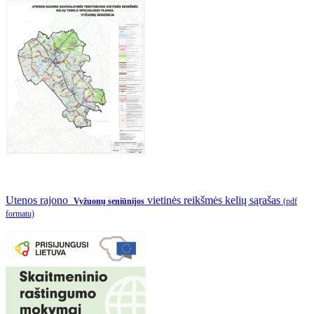
Utenos rajono
vietinės reikšmės kelių sąrašas
Vyžuonų seniūnijos
(pdf
formatu)