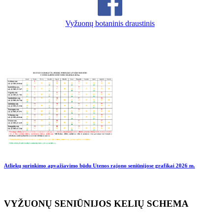
Vyžuonų botaninis draustinis
Atliekų surinkimo apvažiavimo būdu Utenos rajono seniūnijose grafikai
2026 m.
VYŽUONŲ SENIŪNIJOS KELIŲ SCHEMA