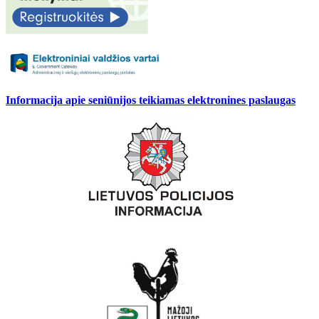
Informacija apie seniūnijos teikiamas elektronines paslaugas