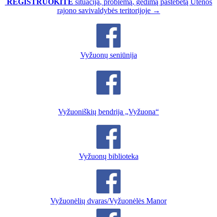
REGISTRUOKITE
situaciją, problemą, gedimą pastebėtą Utenos
rajono savivaldybės teritorijoje →
Vyžuonų seniūnija
Vyžuoniškių bendrija „Vyžuona“
Vyžuonų biblioteka
Vyžuonėlių dvaras/Vyžuonėlės Manor