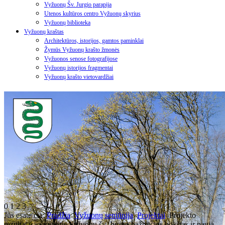
Vyžuonų Šv. Jurgio parapija
Utenos kultūros centro Vyžuonų skyrius
Vyžuonų biblioteka
Vyžuonų kraštas
Architektūros, istorijos, gamtos paminklai
Žymūs Vyžuonų krašto žmonės
Vyžuonos senose fotografijose
Vyžuonų istorijos fragmentai
Vyžuonų krašto vietovardžiai
0
1
2
3
Jūs esate čia:
Pradžia
Vyžuonų seniūnija
Projektai
Projekto
rezultatas - švytintis Vyžuonų šv. Jurgio bažnyčios bokštas ir nauja