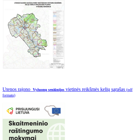
Utenos rajono
vietinės reikšmės kelių sąrašas
Vyžuonų seniūnijos
(pdf
formatu)