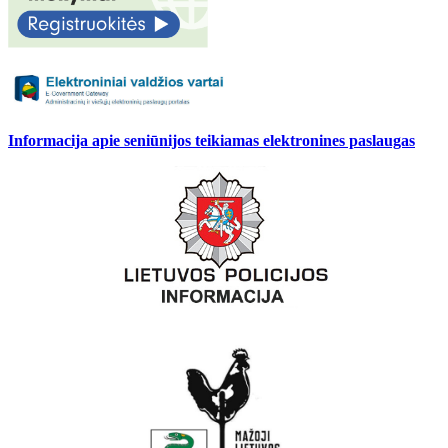
Informacija apie seniūnijos teikiamas elektronines paslaugas