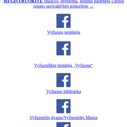
REGISTRUOKITE
situaciją, problemą, gedimą pastebėtą Utenos
rajono savivaldybės teritorijoje →
Vyžuonų seniūnija
Vyžuoniškių bendrija „Vyžuona“
Vyžuonų biblioteka
Vyžuonėlių dvaras/Vyžuonėlės Manor