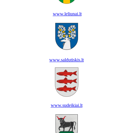
www.leliunai.lt
www.saldutiskis.lt
www.sudeikiai.lt