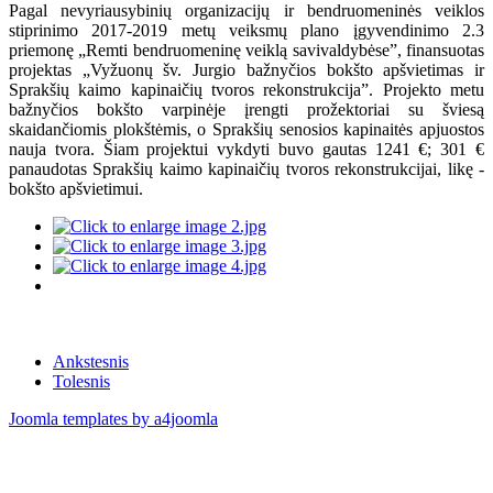
Pagal nevyriausybinių organizacijų ir bendruomeninės veiklos
stiprinimo 2017-2019 metų veiksmų plano įgyvendinimo 2.3
priemonę „Remti bendruomeninę veiklą savivaldybėse”, finansuotas
projektas „Vyžuonų šv. Jurgio bažnyčios bokšto apšvietimas ir
Sprakšių kaimo kapinaičių tvoros rekonstrukcija”. Projekto metu
bažnyčios bokšto varpinėje įrengti prožektoriai su šviesą
skaidančiomis plokštėmis, o Sprakšių senosios kapinaitės apjuostos
nauja tvora. Šiam projektui vykdyti buvo gautas 1241 €; 301 €
panaudotas Sprakšių kaimo kapinaičių tvoros rekonstrukcijai, likę -
bokšto apšvietimui.
Ankstesnis
Tolesnis
Joomla templates by a4joomla