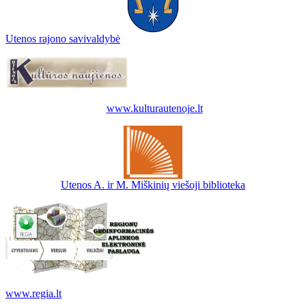
Utenos rajono savivaldybė
www.kulturautenoje.lt
Utenos A. ir M. Miškinių viešoji biblioteka
www.regia.lt