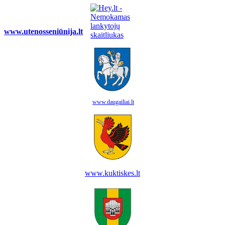
www.utenosseniūnija.lt
www.daugailiai.lt
www.kuktiskes.lt