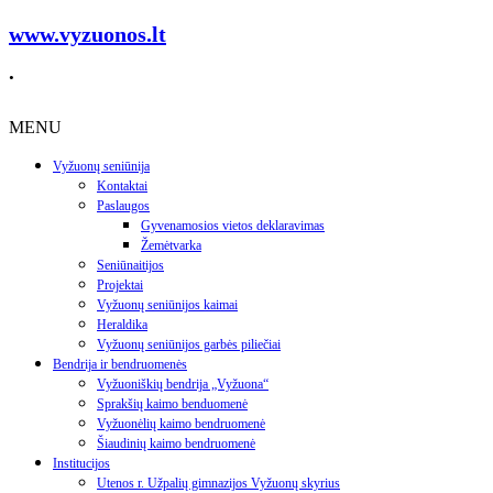
www.vyzuonos.lt
.
MENU
Vyžuonų seniūnija
Kontaktai
Paslaugos
Gyvenamosios vietos deklaravimas
Žemėtvarka
Seniūnaitijos
Projektai
Vyžuonų seniūnijos kaimai
Heraldika
Vyžuonų seniūnijos garbės piliečiai
Bendrija ir bendruomenės
Vyžuoniškių bendrija „Vyžuona“
Sprakšių kaimo benduomenė
Vyžuonėlių kaimo bendruomenė
Šiaudinių kaimo bendruomenė
Institucijos
Utenos r. Užpalių gimnazijos Vyžuonų skyrius