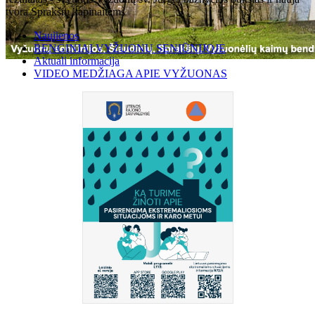
tvora Sprakšių kapinaitėms
Naujienos
RENGINIAI VYŽUONŲ SENIŪNIJOJE
Aktuali informacija
VIDEO MEDŽIAGA APIE VYŽUONAS