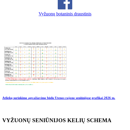
Vyžuonų botaninis draustinis
Atliekų surinkimo apvažiavimo būdu Utenos rajono seniūnijose grafikai
2026 m.
VYŽUONŲ SENIŪNIJOS KELIŲ SCHEMA