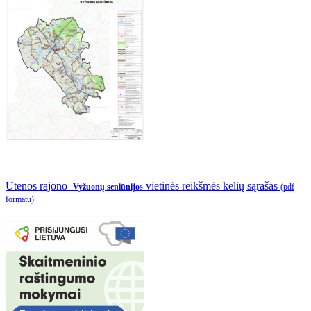
Utenos rajono
vietinės reikšmės kelių sąrašas
Vyžuonų seniūnijos
(pdf
formatu)