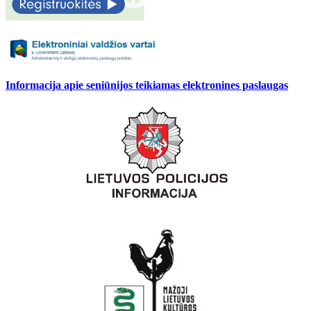
Informacija apie seniūnijos teikiamas elektronines paslaugas