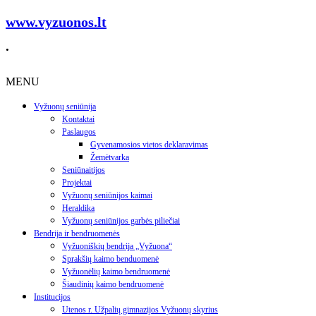
www.vyzuonos.lt
.
MENU
Vyžuonų seniūnija
Kontaktai
Paslaugos
Gyvenamosios vietos deklaravimas
Žemėtvarka
Seniūnaitijos
Projektai
Vyžuonų seniūnijos kaimai
Heraldika
Vyžuonų seniūnijos garbės piliečiai
Bendrija ir bendruomenės
Vyžuoniškių bendrija „Vyžuona“
Sprakšių kaimo benduomenė
Vyžuonėlių kaimo bendruomenė
Šiaudinių kaimo bendruomenė
Institucijos
Utenos r. Užpalių gimnazijos Vyžuonų skyrius