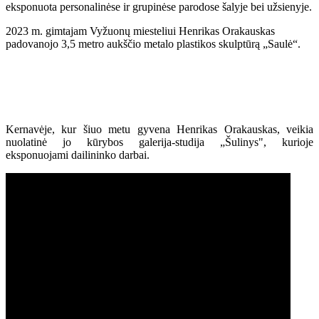
eksponuota personalinėse ir grupinėse parodose šalyje bei užsienyje.
2023 m. gimtajam Vyžuonų miesteliui Henrikas Orakauskas
padovanojo 3,5 metro aukščio metalo plastikos skulptūrą „Saulė“.
Kernavėje, kur šiuo metu gyvena Henrikas Orakauskas, veikia
nuolatinė jo kūrybos galerija-studija „Šulinys", kurioje
eksponuojami dailininko darbai.