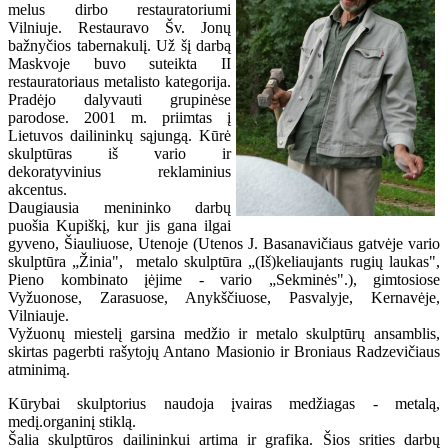
melus dirbo restauratoriumi
Vilniuje. Restauravo Šv. Jonų
bažnyčios tabernakulį. Už šį darbą
Maskvoje buvo suteikta II
restauratoriaus metalisto kategorija.
Pradėjo dalyvauti grupinėse
parodose. 2001 m. priimtas į
Lietuvos dailininkų sąjungą. Kūrė
skulptūras iš vario ir
dekoratyvinius reklaminius
akcentus.
Daugiausia menininko darbų
puošia Kupiškį, kur jis gana ilgai
gyveno, Šiauliuose, Utenoje (Utenos J. Basanavičiaus gatvėje vario
skulptūra „Žinia", metalo skulptūra „(Iš)keliaujants rugių laukas",
Pieno kombinato įėjime - vario „Sekminės".), gimtosiose
Vyžuonose, Zarasuose, Anykščiuose, Pasvalyje, Kernavėje,
Vilniauje.
Vyžuonų miestelį garsina medžio ir metalo skulptūrų ansamblis,
skirtas pagerbti rašytojų Antano Masionio ir Broniaus Radzevičiaus
atminimą.
Kūrybai skulptorius naudoja įvairas medžiagas - metalą,
medį.organinį stiklą.
Šalia skulptūros dailininkui artima ir grafika. Šios srities darbų