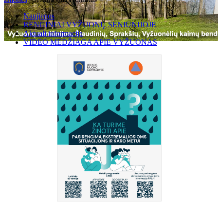
Naujienos
RENGINIAI VYŽUONŲ SENIŪNIJOJE
Aktuali informacija
VIDEO MEDŽIAGA APIE VYŽUONAS