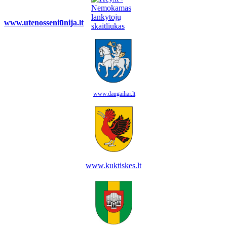
www.utenosseniūnija.lt
www.daugailiai.lt
www.kuktiskes.lt