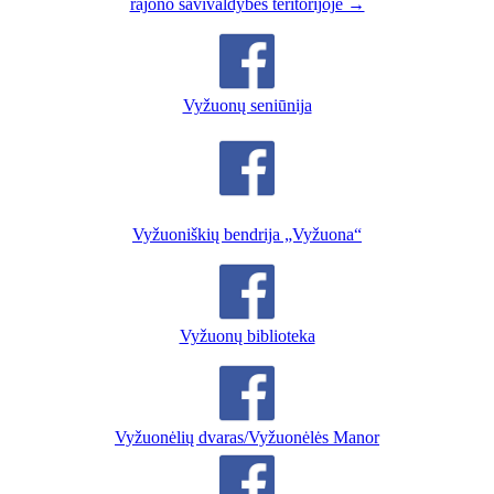
rajono savivaldybės teritorijoje →
Vyžuonų seniūnija
Vyžuoniškių bendrija „Vyžuona“
Vyžuonų biblioteka
Vyžuonėlių dvaras/Vyžuonėlės Manor