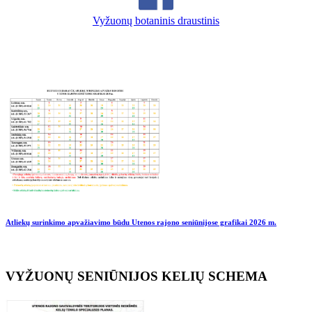
Vyžuonų botaninis draustinis
Atliekų surinkimo apvažiavimo būdu Utenos rajono seniūnijose grafikai
2026 m.
VYŽUONŲ SENIŪNIJOS KELIŲ SCHEMA