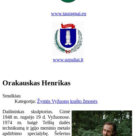
www.tauragnai.eu
www.uzpaliai.lt
Orakauskas Henrikas
Smulkiau
Kategorija:
Žymūs Vyžuonų krašto žmonės
Dailininkas skulptorius. Gimė
1948 m. rugsėjo 19 d. Vyžuonose.
1974 m. baigė Telšių dailės
technikumą ir įgijo meninio metalo
apdirbimo specialybę. Šešerius