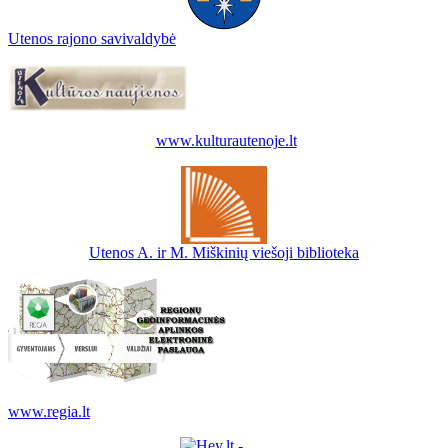
Utenos rajono savivaldybė
www.kulturautenoje.lt
Utenos A. ir M. Miškinių viešoji biblioteka
www.regia.lt