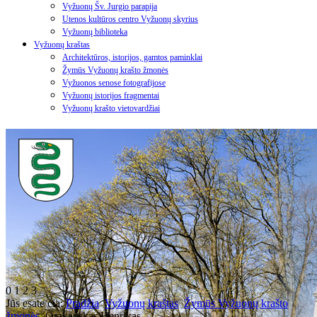
Vyžuonų Šv. Jurgio parapija
Utenos kultūros centro Vyžuonų skyrius
Vyžuonų biblioteka
Vyžuonų kraštas
Architektūros, istorijos, gamtos paminklai
Žymūs Vyžuonų krašto žmonės
Vyžuonos senose fotografijose
Vyžuonų istorijos fragmentai
Vyžuonų krašto vietovardžiai
0
1
2
3
Jūs esate čia:
Pradžia
Vyžuonų kraštas
Žymūs Vyžuonų krašto
žmonės
Orakauskas Henrikas