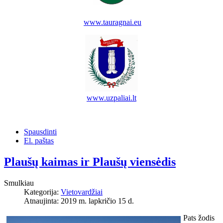
www.tauragnai.eu
www.uzpaliai.lt
Spausdinti
El. paštas
Plaušų kaimas ir Plaušų viensėdis
Smulkiau
Kategorija:
Vietovardžiai
Atnaujinta: 2019 m. lapkričio 15 d.
Pats žodis