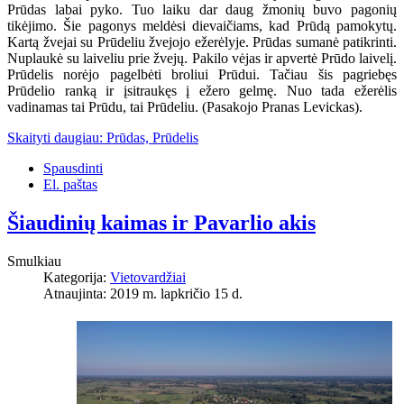
Prūdas labai pyko. Tuo laiku dar daug žmonių buvo pagonių
tikėjimo. Šie pagonys meldėsi dievaičiams, kad Prūdą pamokytų.
Kartą žvejai su Prūdeliu žvejojo ežerėlyje. Prūdas sumanė patikrinti.
Nuplaukė su laiveliu prie žvejų. Pakilo vėjas ir apvertė Prūdo laivelį.
Prūdelis norėjo pagelbėti broliui Prūdui. Tačiau šis pagriebęs
Prūdelio ranką ir įsitraukęs į ežero gelmę. Nuo tada ežerėlis
vadinamas tai Prūdu, tai Prūdeliu. (Pasakojo Pranas Levickas).
Skaityti daugiau: Prūdas, Prūdelis
Spausdinti
El. paštas
Šiaudinių kaimas ir Pavarlio akis
Smulkiau
Kategorija:
Vietovardžiai
Atnaujinta: 2019 m. lapkričio 15 d.