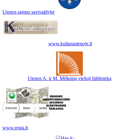
Utenos rajono savivaldybė
www.kulturautenoje.lt
Utenos A. ir M. Miškinių viešoji biblioteka
www.regia.lt