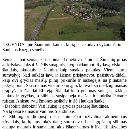
LEGENDA apie Šiaudinių kaimą, kurią pasakodavo vyžuoniškio
Sauliaus Ruzgo senelis.
Seniai, labai seniai, kai slibinai da nebuva išmirį iš Šimanių girias
atskrisdava taksai žalėdis smaguris javų pačiaumot. Rydavą viskų su
šiaudais, akuotais ir šaknim kaip smakas pakulas. Vienų kartų
sumyslyję, kad raikėtu javų ir žiemai prisigatavot, pasisiuva didelį,
kaip dvi gryčias maišų, pilnų prikimše ir insbegėjis na piliakalne
pakylą oran. Skrisdamas viršum kaimą, užkliūva užu medžių, maišas
praplyšą ir šiaudai išbirėją. Šiaudai kaip geltonas sniegas užkloja
laukus ir gryčias, a slibinas susipaineja maišan ir nudriba Pavarle
raistan. Ankstų rytų žmones atsikėly ir išėjį laukan šaukę:
- Dabokit, dabokit! Visi laukai ir gryčias pasdarę šiaudines.
Na tą čėsa kaimas ir vadinas Šiaudiniais.
Ę Slibinų, inklimpusį raisti kaimiečiai užtvatina akmeniniais
kirveliais, kurių apylinkės daug surasdava. Par ilgų laikų slibinas
apauga maurais ir samanam, akis išlasę varnas ir liką tik akydabęs