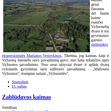
gerai
žinomas
dėl šiame
kaime
esančio
Vyžuonėlių
dvaro ir ten
gyvenusios
garsios
dailininkės
ekspresionistės Marianos Veriovkinos
. Tikėtina, jog kaimas, kaip ir
Vyžuonų miestelis savo pavadinimą gavo, nuo šalia tekančios upės
Vyžuonos pavadinimo. Nuo seno aktyviai dvare ir aplink dvarą
vykstantis gyvenimas tarsi sufleravo pavadinimą - „Mažosios
Vyžuonos“, trumpiau tariant „Vyžuonėlės“.
Spausdinti
El. paštas
Zablūdavos kaimas
Smulkiau