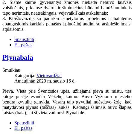
2. Šiame kaime gyvenantys žmonės niekada nebuvo laisvais
valstiečiais, prklausė dvarui ir šimtmečius būdami baudžiauninkais
tapo nerimtais, neatsakingais, vėjavaikiškais atskalūnais;
3. Kraštovaizdis su padrikai išmėtytomis trobelėmis ir balutėmis
apaugusiomis karklais panašus į pluoštinį audinį su atsiplėšiojimais,
atplaišomis.
Spausdinti
El. paštas
Plynabala
Smulkiau
Kategorija:
Vietovardžiai
Atnaujinta: 2020 m. sausio 16 d.
Pieva. Vieta prie Šventosios upės, užliejama pieva su raistu, ties
kitoje pusėje esančiu Vėželių kaimu. Buvo Vyžuonų miestelio
bendra gyvulių ganykla. Vasarą taip gyvuliai nuėsdavo žolę, kad
matydavosi plynas (tuščias) laukas. Kadangi šalimais buvo šlapias
raistas (bala), tai ši vieta vadinosi Plynabalė.
Spausdinti
El. paštas