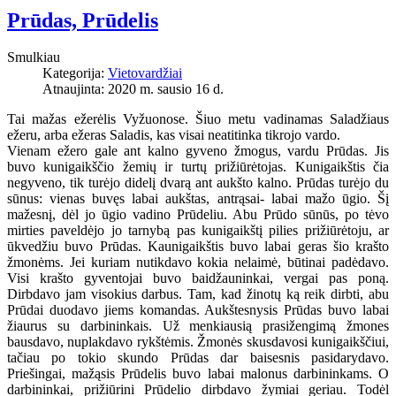
Prūdas, Prūdelis
Smulkiau
Kategorija:
Vietovardžiai
Atnaujinta: 2020 m. sausio 16 d.
Tai mažas ežerėlis Vyžuonose. Šiuo metu vadinamas Saladžiaus
ežeru, arba ežeras Saladis, kas visai neatitinka tikrojo vardo.
Vienam ežero gale ant kalno gyveno žmogus, vardu Prūdas. Jis
buvo kunigaikščio žemių ir turtų prižiūrėtojas. Kunigaikštis čia
negyveno, tik turėjo didelį dvarą ant aukšto kalno. Prūdas turėjo du
sūnus: vienas buvęs labai aukštas, antrąsai- labai mažo ūgio. Šį
mažesnį, dėl jo ūgio vadino Prūdeliu. Abu Prūdo sūnūs, po tėvo
mirties paveldėjo jo tarnybą pas kunigaikštį pilies prižiūrėtoju, ar
ūkvedžiu buvo Prūdas. Kaunigaikštis buvo labai geras šio krašto
žmonėms. Jei kuriam nutikdavo kokia nelaimė, būtinai padėdavo.
Visi krašto gyventojai buvo baidžauninkai, vergai pas poną.
Dirbdavo jam visokius darbus. Tam, kad žinotų ką reik dirbti, abu
Prūdai duodavo jiems komandas. Aukštesnysis Prūdas buvo labai
žiaurus su darbininkais. Už menkiausią prasižengimą žmones
bausdavo, nuplakdavo rykštėmis. Žmonės skusdavosi kunigaikščiui,
tačiau po tokio skundo Prūdas dar baisesnis pasidarydavo.
Priešingai, mažąsis Prūdelis buvo labai malonus darbininkams. O
darbininkai, prižiūrini Prūdelio dirbdavo žymiai geriau. Todėl