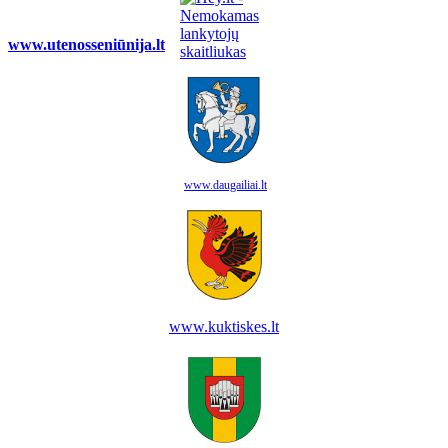
www.utenosseniūnija.lt
www.daugailiai.lt
www.kuktiskes.lt