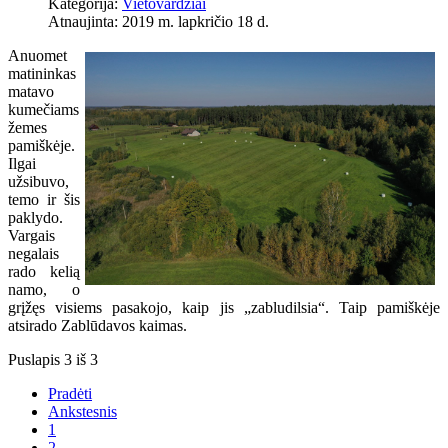
Kategorija:
Vietovardžiai
Atnaujinta: 2019 m. lapkričio 18 d.
Anuomet
matininkas
matavo
kumečiams
žemes
pamiškėje.
Ilgai
užsibuvo,
temo ir šis
paklydo.
Vargais
negalais
rado kelią
namo, o
grįžęs visiems pasakojo, kaip jis „zabludilsia“. Taip pamiškėje
atsirado Zablūdavos kaimas.
Puslapis 3 iš 3
Pradėti
Ankstesnis
1
2