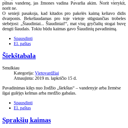
pilnas vandenę, jas žmones vadina Pavarlia akim. Norit vierykit,
norit ne.
O senieji pasakoja, kad kitados pro pakelės kaimą keliavo didis
dvarponis. Bekeliaudamas pro toje vietoje stūgstančias trobeles
stebėjosi: „Šiaudiniai... Šiaudiniai!“, mat visų gryčialių stogai buvę
dengti šiaudais. Tokiu būdu kaimas gavo Šiaudinių pavadinimą.
Spausdinti
El. paštas
Šiekštabala
Smulkiau
Kategorija:
Vietovardžiai
Atnaujinta: 2019 m. lapkričio 15 d.
Pavadinimas kilęs nuo žodžio „šiekštas“ – vandenyje arba žemėse
ilgai gulėjęs kelmas arba medžio gabalas.
Spausdinti
El. paštas
Sprakšių kaimas