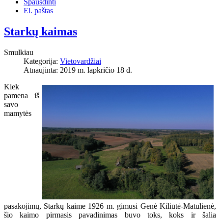
Spausdinti
El. paštas
Starkų kaimas
Smulkiau
Kategorija:
Vietovardžiai
Atnaujinta: 2019 m. lapkričio 18 d.
Kiek
pamena iš
savo
mamytės
pasakojimų, Starkų kaime 1926 m. gimusi Genė Kiliūtė-Matulienė,
šio kaimo pirmasis pavadinimas buvo toks, koks ir šalia