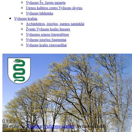
Vyžuonų Šv. Jurgio parapija
Utenos kultūros centro Vyžuonų skyrius
Vyžuonų biblioteka
Vyžuonų kraštas
Architektūros, istorijos, gamtos paminklai
Žymūs Vyžuonų krašto žmonės
Vyžuonos senose fotografijose
Vyžuonų istorijos fragmentai
Vyžuonų krašto vietovardžiai
0
1
2
3
Jūs esate čia:
Pradžia
Vyžuonų kraštas
Vyžuonų krašto
vietovardžiai