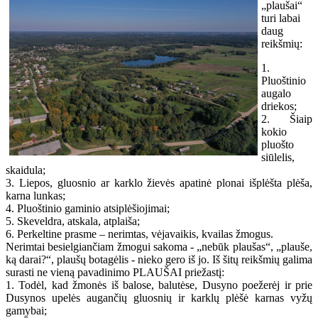
„plaušai“
turi labai
daug
reikšmių:
1.
Pluoštinio
augalo
driekos;
2. Šiaip
kokio
pluošto
siūlelis,
skaidula;
3. Liepos, gluosnio ar karklo žievės apatinė plonai išplėšta plėša,
karna lunkas;
4. Pluoštinio gaminio atsiplėšiojimai;
5. Skeveldra, atskala, atplaiša;
6. Perkeltine prasme – nerimtas, vėjavaikis, kvailas žmogus.
Nerimtai besielgiančiam žmogui sakoma - „nebūk plaušas“, „plauše,
ką darai?“, plaušų botagėlis - nieko gero iš jo. Iš šitų reikšmių galima
surasti ne vieną pavadinimo PLAUŠAI priežastį:
1. Todėl, kad žmonės iš balose, balutėse, Dusyno poežerėj ir prie
Dusynos upelės augančių gluosnių ir karklų plėšė karnas vyžų
gamybai;