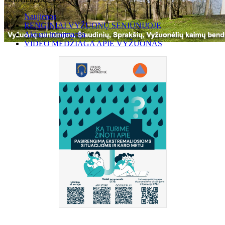
Naujienos
RENGINIAI VYŽUONŲ SENIŪNIJOJE
Aktuali informacija
VIDEO MEDŽIAGA APIE VYŽUONAS