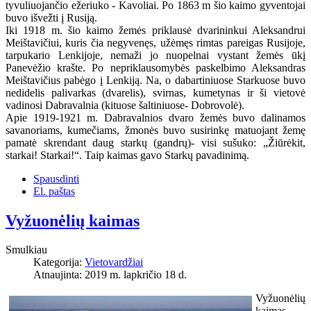
tyvuliuojančio ežeriuko - Kavoliai. Po 1863 m šio kaimo gyventojai
buvo išvežti į Rusiją.
Iki 1918 m. šio kaimo žemės priklausė dvarininkui Aleksandrui
Meištavičiui, kuris čia negyvenęs, užėmęs rimtas pareigas Rusijoje,
tarpukario Lenkijoje, nemaži jo nuopelnai vystant žemės ūkį
Panevėžio krašte. Po nepriklausomybės paskelbimo Aleksandras
Meištavičius pabėgo į Lenkiją. Na, o dabartiniuose Starkuose buvo
nedidelis palivarkas (dvarelis), svirnas, kumetynas ir ši vietovė
vadinosi Dabravalnia (kituose šaltiniuose- Dobrovolė).
Apie 1919-1921 m. Dabravalnios dvaro žemės buvo dalinamos
savanoriams, kumečiams, žmonės buvo susirinkę matuojant žemę
pamatė skrendant daug starkų (gandrų)- visi sušuko: „Žiūrėkit,
starkai! Starkai!“. Taip kaimas gavo Starkų pavadinimą.
Spausdinti
El. paštas
Vyžuonėlių kaimas
Smulkiau
Kategorija:
Vietovardžiai
Atnaujinta: 2019 m. lapkričio 18 d.
Vyžuonėlių
kaimas