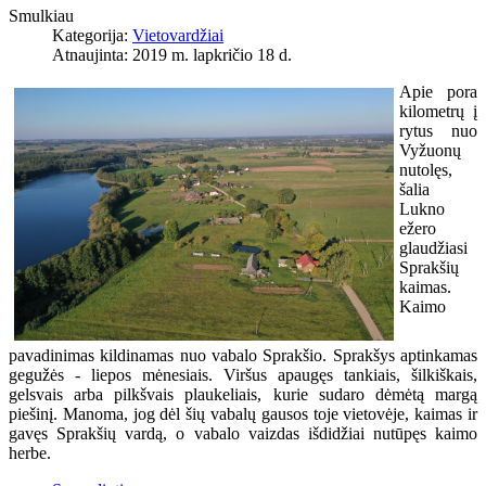
Smulkiau
Kategorija:
Vietovardžiai
Atnaujinta: 2019 m. lapkričio 18 d.
Apie pora
kilometrų į
rytus nuo
Vyžuonų
nutolęs,
šalia
Lukno
ežero
glaudžiasi
Sprakšių
kaimas.
Kaimo
pavadinimas kildinamas nuo vabalo Sprakšio. Sprakšys aptinkamas
gegužės - liepos mėnesiais. Viršus apaugęs tankiais, šilkiškais,
gelsvais arba pilkšvais plaukeliais, kurie sudaro dėmėtą margą
piešinį. Manoma, jog dėl šių vabalų gausos toje vietovėje, kaimas ir
gavęs Sprakšių vardą, o vabalo vaizdas išdidžiai nutūpęs kaimo
herbe.