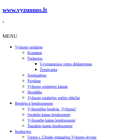
www.vyzuonos.lt
.
MENU
Vyžuonų seniūnija
Kontaktai
Paslaugos
Gyvenamosios vietos deklaravimas
Žemėtvarka
Seniūnaitijos
Projektai
Vyžuonų seniūnijos kaimai
Heraldika
Vyžuonų seniūnijos garbės piliečiai
Bendrija ir bendruomenės
Vyžuoniškių bendrija „Vyžuona“
Sprakšių kaimo benduomenė
Vyžuonėlių kaimo bendruomenė
Šiaudinių kaimo bendruomenė
Institucijos
Utenos r. Užpalių gimnazijos Vyžuonų skyrius