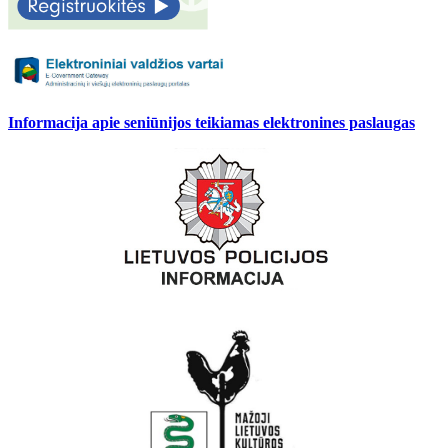
Informacija apie seniūnijos teikiamas elektronines paslaugas