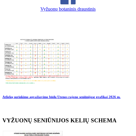
Vyžuonų botaninis draustinis
Atliekų surinkimo apvažiavimo būdu Utenos rajono seniūnijose grafikai
2026 m.
VYŽUONŲ SENIŪNIJOS KELIŲ SCHEMA