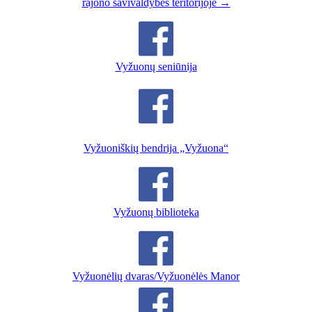
rajono savivaldybės teritorijoje →
Vyžuonų seniūnija
Vyžuoniškių bendrija „Vyžuona“
Vyžuonų biblioteka
Vyžuonėlių dvaras/Vyžuonėlės Manor