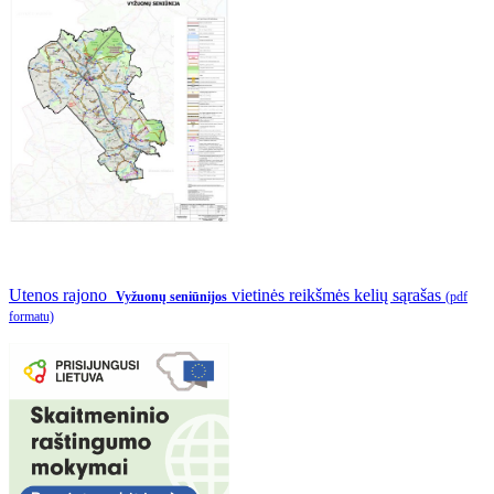
Utenos rajono
vietinės reikšmės kelių sąrašas
Vyžuonų seniūnijos
(pdf
formatu)